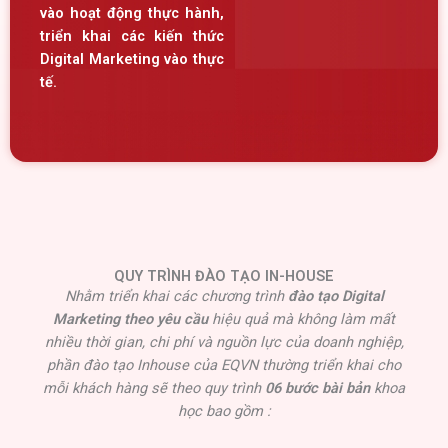
vào hoạt động thực hành,
triển khai các kiến thức
Digital Marketing vào thực
tế.
QUY TRÌNH ĐÀO TẠO IN-HOUSE
Nhằm triển khai các chương trình
đào tạo Digital
Marketing theo yêu cầu
hiệu quả mà không làm mất
nhiều thời gian, chi phí và nguồn lực của doanh nghiệp,
phần đào tạo Inhouse của EQVN thường triển khai cho
mỗi khách hàng sẽ theo quy trình
06 bước bài bản
khoa
học bao gồm :