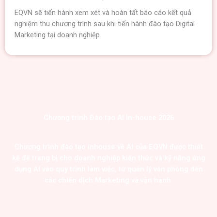
EQVN sẽ tiến hành xem xét và hoàn tất báo cáo kết quả
nghiệm thu chương trình sau khi tiến hành đào tạo Digital
Marketing tại doanh nghiệp
Chương trình Đào tạo AI In-house 2026
Chương trình
đào tạo inhouse về AI
của EQVN được thiết
kế để trang bị cho
doanh nghiệp
kiến thức và kỹ năng
ứng
dụng AI vào quy trình làm việc,
từ quản lý văn phòng đến
các chiến dịch Marketing và vận hành.