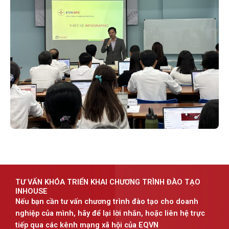
TƯ VẤN KHÓA TRIỂN KHAI CHƯƠNG TRÌNH ĐÀO TẠO
INHOUSE
Nếu bạn cần tư vấn chương trình đào tạo cho doanh
nghiệp của mình, hãy để lại lời nhắn, hoặc liên hệ trực
tiếp qua các kênh mạng xã hội của EQVN