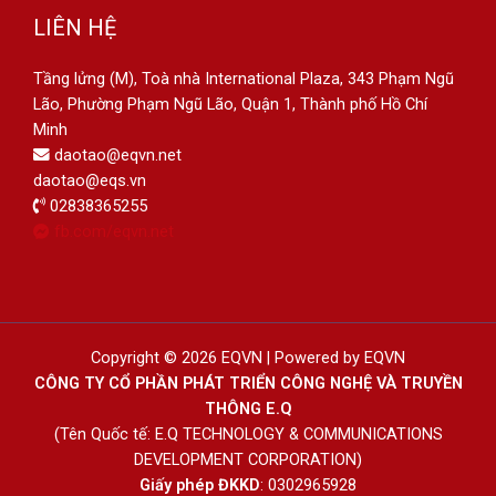
LIÊN HỆ
Tầng lửng (M), Toà nhà International Plaza, 343 Phạm Ngũ
Lão, Phường Phạm Ngũ Lão, Quận 1, Thành phố Hồ Chí
Minh
daotao@eqvn.net
daotao@eqs.vn
02838365255
fb.com/eqvn.net
Copyright © 2026 EQVN | Powered by EQVN
CÔNG TY CỔ PHẦN PHÁT TRIỂN CÔNG NGHỆ VÀ TRUYỀN
THÔNG E.Q
(Tên Quốc tế: E.Q TECHNOLOGY & COMMUNICATIONS
DEVELOPMENT CORPORATION)
Giấy phép ĐKKD
: 0302965928