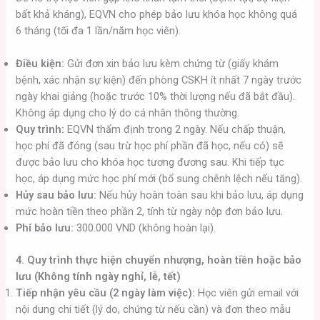
bất khả kháng), EQVN cho phép bảo lưu khóa học không quá
6 tháng (tối đa 1 lần/năm học viên).
Điều kiện:
Gửi đơn xin bảo lưu kèm chứng từ (giấy khám
bệnh, xác nhận sự kiện) đến phòng CSKH ít nhất 7 ngày trước
ngày khai giảng (hoặc trước 10% thời lượng nếu đã bắt đầu).
Không áp dụng cho lý do cá nhân thông thường.
Quy trình:
EQVN thẩm định trong 2 ngày. Nếu chấp thuận,
học phí đã đóng (sau trừ học phí phần đã học, nếu có) sẽ
được bảo lưu cho khóa học tương đương sau. Khi tiếp tục
học, áp dụng mức học phí mới (bổ sung chênh lệch nếu tăng).
Hủy sau bảo lưu:
Nếu hủy hoàn toàn sau khi bảo lưu, áp dụng
mức hoàn tiền theo phần 2, tính từ ngày nộp đơn bảo lưu.
Phí bảo lưu:
300.000 VND (không hoàn lại).
4. Quy trình thực hiện chuyển nhượng, hoàn tiền hoặc bảo
lưu (Không tính ngày nghỉ, lễ, tết)
Tiếp nhận yêu cầu (2 ngày làm việc):
Học viên gửi email với
nội dung chi tiết (lý do, chứng từ nếu cần) và đơn theo mẫu