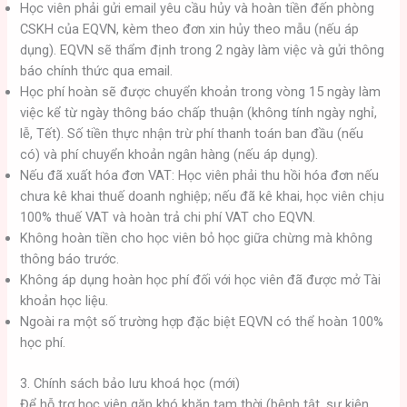
Học viên phải gửi email yêu cầu hủy và hoàn tiền đến phòng
CSKH của EQVN, kèm theo đơn xin hủy theo mẫu (nếu áp
dụng). EQVN sẽ thẩm định trong 2 ngày làm việc và gửi thông
báo chính thức qua email.
Học phí hoàn sẽ được chuyển khoản trong vòng 15 ngày làm
việc kể từ ngày thông báo chấp thuận (không tính ngày nghỉ,
lễ, Tết). Số tiền thực nhận trừ phí thanh toán ban đầu (nếu
có) và phí chuyển khoản ngân hàng (nếu áp dụng).
Nếu đã xuất hóa đơn VAT: Học viên phải thu hồi hóa đơn nếu
chưa kê khai thuế doanh nghiệp; nếu đã kê khai, học viên chịu
100% thuế VAT và hoàn trả chi phí VAT cho EQVN.
Không hoàn tiền cho học viên bỏ học giữa chừng mà không
thông báo trước.
Không áp dụng hoàn học phí đối với học viên đã được mở Tài
khoản học liệu.
Ngoài ra một số trường hợp đặc biệt EQVN có thể hoàn 100%
học phí.
3. Chính sách bảo lưu khoá học (mới)
Để hỗ trợ học viên gặp khó khăn tạm thời (bệnh tật, sự kiện