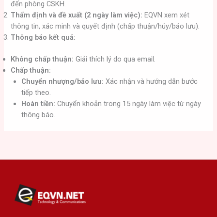
đến phòng CSKH.
Thẩm định và đề xuất (2 ngày làm việc):
EQVN xem xét
thông tin, xác minh và quyết định (chấp thuận/hủy/bảo lưu).
Thông báo kết quả:
Không chấp thuận:
Giải thích lý do qua email.
Chấp thuận:
Chuyển nhượng/bảo lưu:
Xác nhận và hướng dẫn bước
tiếp theo.
Hoàn tiền:
Chuyển khoản trong 15 ngày làm việc từ ngày
thông báo.