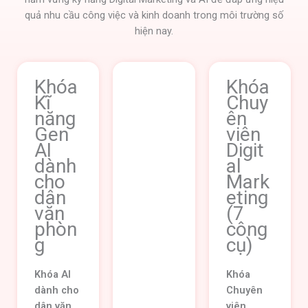
quả nhu cầu công việc và kinh doanh trong môi trường số
hiện nay.
Khóa
Khóa
Khóa
Kĩ
Chuy
Chuyên
năng
ên
viên
Gen
viên
Digital
AI
Digit
Market
dành
al
ing (9
cho
Mark
công
dân
eting
cụ)
văn
(7
phòn
công
Khóa
g
cụ)
Chuyên
viên
Khóa AI
Digital
Khóa
dành cho
Marketin
Chuyên
dân văn
g 9 công
viên