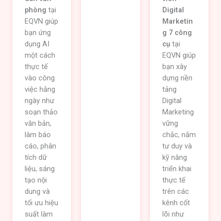
phòng
tại
cụ
tại
Digital
EQVN giúp
EQVN giúp
Marketin
bạn ứng
bạn nắm
g 7 công
dụng AI
vững tư
cụ
tại
một cách
duy và kỹ
EQVN giúp
thực tế
năng triển
bạn xây
vào công
khai Digital
dựng nền
việc hằng
Marketing
tảng
ngày như
thực tế
Digital
soạn thảo
trên các
Marketing
văn bản,
nền tảng
vững
làm báo
cốt lõi,
chắc, nắm
cáo, phân
học bài
tư duy và
tích dữ
bản –
kỹ năng
liệu, sáng
thực hành
triển khai
tạo nội
chuyên
thực tế
dung và
sâu, ứng
trên các
tối ưu hiệu
dụng
kênh cốt
suất làm
được ngay
lõi như