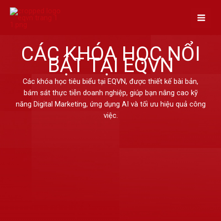
Skip
to
content
CÁC KHÓA HỌC NỔI
BẬT TẠI EQVN
Các khóa học tiêu biểu tại EQVN, được thiết kế bài bản,
bám sát thực tiễn doanh nghiệp, giúp bạn nâng cao kỹ
năng Digital Marketing, ứng dụng AI và tối ưu hiệu quả công
việc.