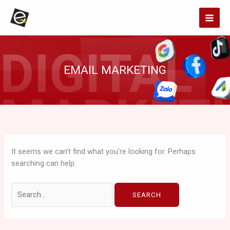
Skip
Search
to
for:
content
EMAIL MARKETING
It seems we can’t find what you’re looking for. Perhaps
searching can help.