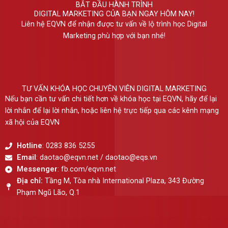
BẮT ĐẦU HÀNH TRÌNH
DIGITAL MARKETING CỦA BẠN NGAY HÔM NAY!
Liên hệ EQVN để nhận được tư vấn về lộ trình học Digital
Marketing phù hợp với bạn nhé!
TƯ VẤN KHÓA HỌC CHUYÊN VIÊN DIGITAL MARKETING
Nếu bạn cần tư vấn chi tiết hơn về khóa học tại EQVN, hãy để lại
lời nhắn để lại lời nhắn, hoặc liên hệ trực tiếp qua các kênh mạng
xã hội của EQVN
Hotline
: 0283 836 5255
Email
: daotao@eqvn.net / daotao@eqs.vn
Messenger
: fb.com/eqvn.net
Địa chỉ:
Tầng M, Tòa nhà International Plaza, 343 Đường
Phạm Ngũ Lão, Q.1