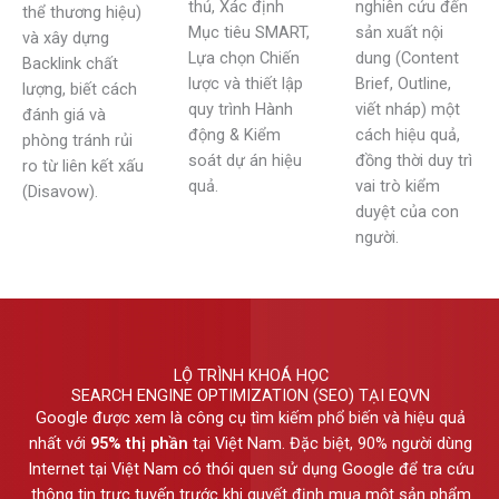
thủ, Xác định
nghiên cứu đến
thể thương hiệu)
Mục tiêu SMART,
sản xuất nội
và xây dựng
Lựa chọn Chiến
dung (Content
Backlink chất
lược và thiết lập
Brief, Outline,
lượng, biết cách
quy trình Hành
viết nháp) một
đánh giá và
động & Kiểm
cách hiệu quả,
phòng tránh rủi
soát dự án hiệu
đồng thời duy trì
ro từ liên kết xấu
quả.
vai trò kiểm
(Disavow).
duyệt của con
người.
LỘ TRÌNH KHOÁ HỌC
SEARCH ENGINE OPTIMIZATION (SEO) TẠI EQVN
Google được xem là công cụ tìm kiếm phổ biến và hiệu quả
nhất với
95% thị phần
tại Việt Nam. Đặc biệt, 90% người dùng
Internet tại Việt Nam có thói quen sử dụng Google để tra cứu
thông tin trực tuyến trước khi quyết định mua một sản phẩm