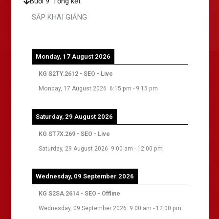
Buổi 9: Tổng kết
SẮP KHAI GIẢNG
Monday, 17 August 2026
KG S2TY.2612 - SEO - Live
Monday, 17 August 2026
6:15 pm
-
9:15 pm
Saturday, 29 August 2026
KG ST7X.269 - SEO - Live
Saturday, 29 August 2026
9:00 am
-
12:00 pm
Wednesday, 09 September 2026
KG S2SA.2614 - SEO - Offline
Wednesday, 09 September 2026
9:00 am
-
12:00 pm