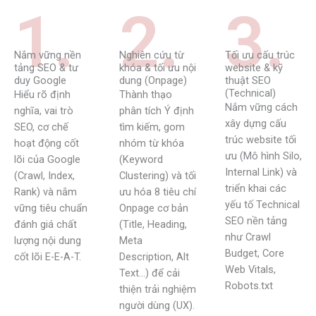
1.
2.
3.
Nắm vững nền
Nghiên cứu từ
Tối ưu cấu trúc
tảng SEO & tư
khóa & tối ưu nội
website & kỹ
duy Google
dung (Onpage)
thuật SEO
(Technical)
Hiểu rõ định
Thành thạo
Nắm vững cách
nghĩa, vai trò
phân tích Ý định
xây dựng cấu
SEO, cơ chế
tìm kiếm, gom
trúc website tối
hoạt động cốt
nhóm từ khóa
ưu (Mô hình Silo,
lõi của Google
(Keyword
Internal Link) và
(Crawl, Index,
Clustering) và tối
triển khai các
Rank) và nắm
ưu hóa 8 tiêu chí
yếu tố Technical
vững tiêu chuẩn
Onpage cơ bản
SEO nền tảng
đánh giá chất
(Title, Heading,
như Crawl
lượng nội dung
Meta
Budget, Core
cốt lõi E-E-A-T.
Description, Alt
Web Vitals,
Text…) để cải
Robots.txt
thiện trải nghiệm
người dùng (UX).