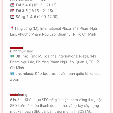
Lịch học tại trung tâm
Tối 2-4-6
(18:15 – 21:15)
Tối 3-5
(18:15 – 21:15)
Sáng 2-4-6
(9:00-12:00)
Tầng Lửng (M), International Plaza, 343 Phạm Ngũ
Lão, Phường Phạm Ngũ Lão, Quận 1, TP. Hồ Chí Minh
Hình thức học
Offline:
Tầng M, Tòa nhà International Plaza, 343
Phạm Ngũ Lão, Phường Phạm Ngũ Lão, Quận 1, TP. Hồ
Chí Minh
Live-class:
Đào tạo trực tuyến toàn quốc từ xa qua
Zoom
Thời lượng
Khóa học
8 buổi
–
SEO sẽ giúp bạn nắm vững 4 trụ cột
SEO, biến từ khóa thành doanh thu, và tự tay xây dựng
một kế hoạch SEO bài bản theo mô hình SOSTAC.