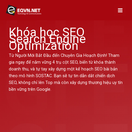
Skip
to
content
Khóa học SEO
Search Engine
Optimization
Từ Người Mới Bắt Đầu đến Chuyên Gia Hoạch Định! Tham
gia ngay để nắm vững 4 trụ cột SEO, biến từ khóa thành
doanh thu, và tự tay xây dựng một kế hoạch SEO bài bản
theo mô hình SOSTAC. Bạn sẽ tự tin dẫn dắt chiến dịch
SEO, không chỉ lên Top mà còn xây dựng thương hiệu uy tín
bền vững trên Google.