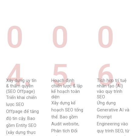
0
0
0
4.
5.
6.
Xây dựng uy tín
Hoạch định
Tích hợp trí tuệ
& thẩm quyền
chiến lược & lập
nhân tạo (AI)
(SEO Offpage)
kế hoạch toàn
vào quy trình
diện
SEO
Triển khai chiến
Xây dựng kế
Ứng dụng
lược SEO
hoạch SEO tổng
Generative AI và
Offpage để tăng
thể. Bao gồm
Prompt
độ tin cậy. Bao
Audit website,
Engineering vào
gồm Entity SEO
Phân tích Đối
quy trình SEO, từ
(xây dựng thực