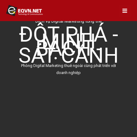
Skip
to
content
Dịch vụ Digital Marketing tổng thể
ĐỘT PHÁ -
MINH
BẠCH -
SÁT CÁNH
Phòng Digital Marketing thuê ngoài cùng phát triển với
doanh nghiệp