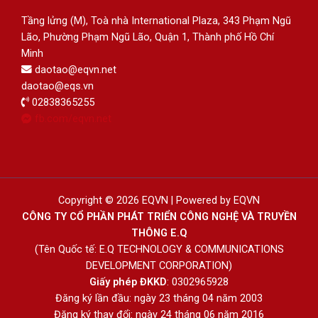
Tầng lửng (M), Toà nhà International Plaza, 343 Phạm Ngũ
Lão, Phường Phạm Ngũ Lão, Quận 1, Thành phố Hồ Chí
Minh
daotao@eqvn.net
daotao@eqs.vn
02838365255
fb.com/eqvn.net
Copyright © 2026 EQVN | Powered by EQVN
CÔNG TY CỔ PHẦN PHÁT TRIỂN CÔNG NGHỆ VÀ TRUYỀN
THÔNG E.Q
(Tên Quốc tế: E.Q TECHNOLOGY & COMMUNICATIONS
DEVELOPMENT CORPORATION)
Giấy phép ĐKKD
: 0302965928
Đăng ký lần đầu: ngày 23 tháng 04 năm 2003
Đăng ký thay đổi: ngày 24 tháng 06 năm 2016