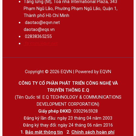
Tầng lửng (M), Toà nhà International Plaza, 343
Phạm Ngũ Lão, Phường Phạm Ngũ Lão, Quận 1,
Thành phố Hồ Chí Minh
daotao@eqvn.net
daotao@eqs.vn
02838365255
fb.com/eqvn.net
Copyright © 2026 EQVN | Powered by EQVN
CÔNG TY CỔ PHẦN PHÁT TRIỂN CÔNG NGHỆ VÀ
TRUYỀN THÔNG E.Q
(Tên Quốc tế: E.Q TECHNOLOGY & COMMUNICATIONS
DEVELOPMENT CORPORATION)
Giấy phép ĐKKD
: 0302965928
Đăng ký lần đầu: ngày 23 tháng 04 năm 2003
Đăng ký thay đổi: ngày 24 tháng 06 năm 2016
1.
Bảo mật thông tin
2.
Chính sách hoàn phí