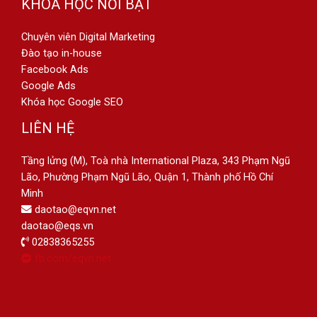
KHÓA HỌC NỔI BẬT
Chuyên viên Digital Marketing
Đào tạo in-house
Facebook Ads
Google Ads
Khóa học Google SEO
LIÊN HỆ
Tầng lửng (M), Toà nhà International Plaza, 343 Phạm Ngũ
Lão, Phường Phạm Ngũ Lão, Quận 1, Thành phố Hồ Chí
Minh
daotao@eqvn.net
daotao@eqs.vn
02838365255
fb.com/eqvn.net