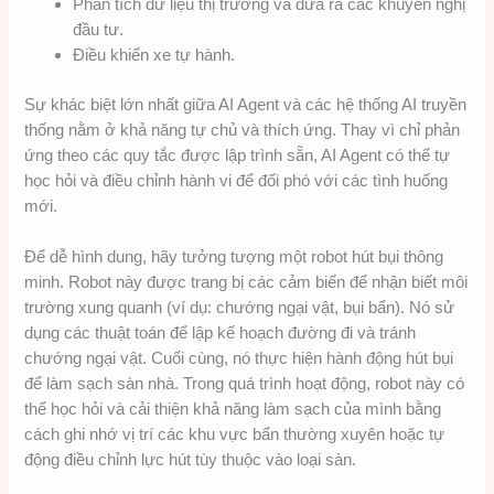
Phân tích dữ liệu thị trường và đưa ra các khuyến nghị
đầu tư.
Điều khiển xe tự hành.
Sự khác biệt lớn nhất giữa AI Agent và các hệ thống AI truyền
thống nằm ở khả năng tự chủ và thích ứng. Thay vì chỉ phản
ứng theo các quy tắc được lập trình sẵn, AI Agent có thể tự
học hỏi và điều chỉnh hành vi để đối phó với các tình huống
mới.
Để dễ hình dung, hãy tưởng tượng một robot hút bụi thông
minh. Robot này được trang bị các cảm biến để nhận biết môi
trường xung quanh (ví dụ: chướng ngại vật, bụi bẩn). Nó sử
dụng các thuật toán để lập kế hoạch đường đi và tránh
chướng ngại vật. Cuối cùng, nó thực hiện hành động hút bụi
để làm sạch sàn nhà. Trong quá trình hoạt động, robot này có
thể học hỏi và cải thiện khả năng làm sạch của mình bằng
cách ghi nhớ vị trí các khu vực bẩn thường xuyên hoặc tự
động điều chỉnh lực hút tùy thuộc vào loại sàn.