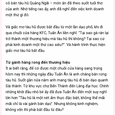
cô bán tàu hũ Quảng Ngãi – món ăn đã theo suốt tuổi thơ
của anh. Nhờ tiếng rao ấy, anh đã nghĩ đến việc kinh doanh
một thứ gì đó.
Và giấc mơ tàu hũ được bắt đầu từ một lần dạo phố, khi đi
qua chuỗi cửa hàng KFC, Tuấn Ân liền nghĩ: “Tại sao gà rán lại
trở thành một thương hiệu mà tàu hũ thì không? Tại sao cứ
phải kinh doanh một thứ cao siêu?”. Và hành trình thực hiện
giấc mơ tàu hũ bắt đầu.
Từ gánh hàng rong đến thương hiệu
Ít ai biết rằng, để có được một chuỗi cửa hàng sang trọng
hôm nay thì những ngày đầu Tuấn Ân là anh chàng bán rong
tàu hũ. Suốt gần nửa năm anh mang tàu hũ đi bán dạo quanh
Sài thành: Từ khu vực chợ Bến Thành đến Làng đại học. Chính
những khởi đầu nhỏ bé ấy đã đưa Tuấn Ân đến một suy nghĩ
lớn hơn “Tàu hũ là một nét ẩm thực đặc biệt, không thể mãi
mãi chỉ là vài gánh bán dạo”. Nhưng không kinh nghiệm,
không vốn thì phải bắt đầu từ đâu?