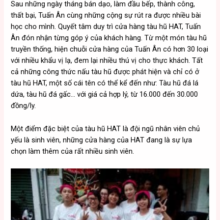
Sau những ngày tháng bán dạo, làm đầu bếp, thành công,
thất bại, Tuấn Ân cùng những cộng sự rút ra được nhiều bài
học cho mình. Quyết tâm duy trì cửa hàng tàu hũ HAT, Tuấn
Ân đón nhận từng góp ý của khách hàng. Từ một món tàu hũ
truyền thống, hiện chuỗi cửa hàng của Tuấn Ân có hơn 30 loại
với nhiều khẩu vị lạ, đem lại nhiều thú vị cho thực khách. Tất
cả những công thức nấu tàu hũ được phát hiện và chỉ có ở
tàu hũ HAT, một số cái tên có thể kể đến như: Tàu hũ đá lá
dứa, tàu hũ đá gấc… với giá cả hợp lý, từ 16.000 đến 30.000
đồng/ly.
Một điểm đặc biệt của tàu hũ HAT là đội ngũ nhân viên chủ
yếu là sinh viên, những cửa hàng của HAT đang là sự lựa
chọn làm thêm của rất nhiều sinh viên.