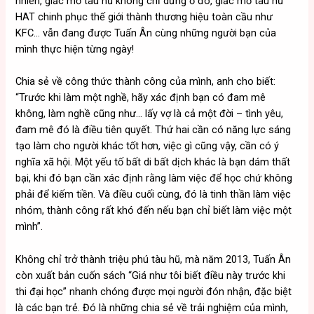
nhiên, giấc mơ tàu hũ không chỉ dừng ở đó, giấc mơ tàu hũ
HAT chinh phục thế giới thành thương hiệu toàn cầu như
KFC… vẫn đang được Tuấn Ân cùng những người bạn của
mình thực hiện từng ngày!
Chia sẻ về công thức thành công của mình, anh cho biết:
“Trước khi làm một nghề, hãy xác định bạn có đam mê
không, làm nghề cũng như… lấy vợ là cả một đời – tình yêu,
đam mê đó là điều tiên quyết. Thứ hai cần có năng lực sáng
tạo làm cho người khác tốt hơn, việc gì cũng vậy, cần có ý
nghĩa xã hội. Một yếu tố bất di bất dịch khác là bạn dám thất
bại, khi đó bạn cần xác định rằng làm việc để học chứ không
phải để kiếm tiền. Và điều cuối cùng, đó là tinh thần làm việc
nhóm, thành công rất khó đến nếu bạn chỉ biết làm việc một
mình”.
Không chỉ trở thành triệu phú tàu hũ, mà năm 2013, Tuấn Ân
còn xuất bản cuốn sách “Giá như tôi biết điều này trước khi
thi đại học” nhanh chóng được mọi người đón nhận, đặc biệt
là các bạn trẻ. Đó là những chia sẻ về trải nghiệm của mình,