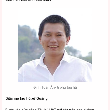
Đinh Tuấn Ân- ti phú tàu hũ
Giấc mơ tàu hũ xứ Quảng
Bước vào cửa hàng Tàu hũ HAT nổi bật trên con đường