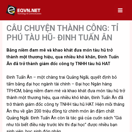
Skip
to
content
CÂU CHUYỆN THÀNH CÔNG: TỈ
PHÚ TÀU HŨ- ĐINH TUẤN ÂN
Bằng niềm đam mê và khao khát đưa món tàu hũ trở
thành một thương hiệu, qua nhiều khó khăn, Đinh Tuấn
Ân đã trở thành giám đốc công ty TNHH tàu hũ HAT
Đinh Tuấn Ân – một chàng trai Quảng Ngãi, quyết định bỏ
tấm bằng đại học ngành tài chính – Đại học Ngân hàng
TP.HCM, bằng niềm đam mê và khao khát đưa món tàu hũ trở
thành một thương hiệu, qua nhiều khó khăn, Đinh Tuấn Ân đã
trở thành giám đốc công ty TNHH tàu hũ HAT. Hiện mỗi tháng
Ân thu về gần 200 triệu đồng từ chính món ăn đậm chất
Quảng Ngãi. Đinh Tuấn Ân còn là tác giả của cuốn sách “Giá
như tôi biết điều này trước khi thi đại học” được nhiều bạn
sinh viên, học sinh đón nhận.