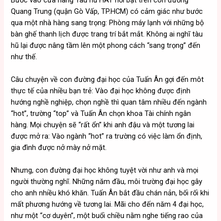
Quang Trung (quận Gò Vấp, TP.HCM) có cảm giác như bước
qua một nhà hàng sang trọng: Phòng máy lạnh với những bộ
bàn ghế thanh lịch được trang trí bắt mắt. Không ai nghĩ tàu
hũ lại được nâng tầm lên một phong cách “sang trọng” đến
như thế.
Câu chuyện về con đường đại học của Tuấn Ân gợi đến môt
thực tế của nhiều bạn trẻ: Vào đại học không được định
hướng nghề nghiệp, chọn nghề thì quan tâm nhiều đến ngành
“hot”, trường “top” và Tuấn Ân chọn khoa Tài chính ngân
hàng. Mọi chuyện sẽ “rất ổn” khi anh đậu và một tương lai
được mở ra: Vào ngành “hot” ra trường có việc làm ổn định,
gia đình được nở mày nở mặt.
Nhưng, con đường đại học không tuyệt vời như anh và mọi
người thường nghĩ. Những năm đầu, môi trường đại học gây
cho anh nhiều khó khăn. Tuấn Ân bắt đầu chán nản, bối rối khi
mất phương hướng về tương lai. Mãi cho đến năm 4 đại học,
như một “cơ duyên”, một buổi chiều nằm nghe tiếng rao của