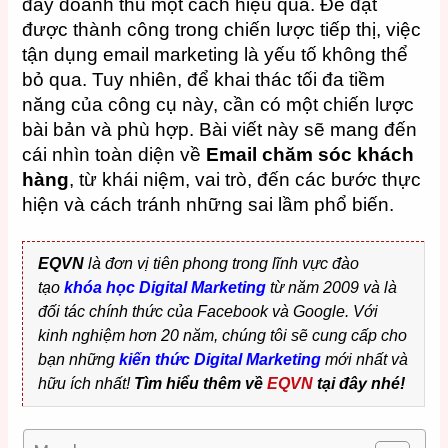
đẩy doanh thu một cách hiệu quả. Để đạt
được thành công trong chiến lược tiếp thị, việc
tận dụng email marketing là yếu tố không thể
bỏ qua. Tuy nhiên, để khai thác tối đa tiềm
năng của công cụ này, cần có một chiến lược
bài bản và phù hợp. Bài viết này sẽ mang đến
cái nhìn toàn diện về
Email chăm sóc khách
hàng
, từ khái niệm, vai trò, đến các bước thực
hiện và cách tránh những sai lầm phổ biến.
EQVN
là đơn vị tiên phong trong lĩnh vực đào
tạo
khóa học Digital Marketing
từ năm 2009 và là
đối tác chính thức của Facebook và Google. Với
kinh nghiệm hơn 20 năm, chúng tôi sẽ cung cấp cho
bạn những
kiến thức Digital Marketing
mới nhất và
hữu ích nhất!
Tìm hiểu thêm về
EQVN
tại đây nhé!