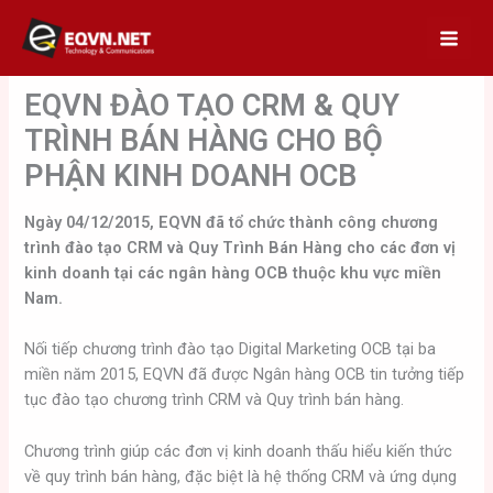
Skip
to
content
EQVN ĐÀO TẠO CRM & QUY
TRÌNH BÁN HÀNG CHO BỘ
PHẬN KINH DOANH OCB
Ngày 04/12/2015, EQVN đã tổ
chứ
c thành công chươ
ng
tr
ì
nh
đà
o tạ
o CRM và Quy Trình Bán Hàng cho các đơ
n vị
kinh doanh tạ
i các ngân hàng OCB thuộ
c khu vự
c miề
n
Nam.
Nối tiếp chương trình đào tạo Digital Marketing OCB tại ba
miền năm 2015, EQVN đã được Ngân hàng OCB tin tưởng tiếp
tục đào tạo chương trình CRM và Quy trình bán hàng.
Chương trình giúp các đơn vị kinh doanh thấu hiểu kiến thức
về quy trình bán hàng, đặc biệt là hệ thống CRM và ứng dụng