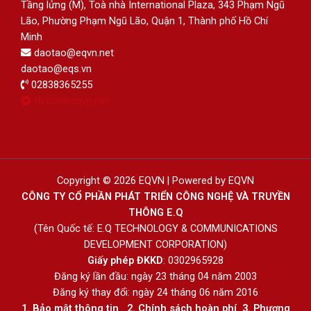
Tầng lửng (M), Toà nhà International Plaza, 343 Phạm Ngũ
Lão, Phường Phạm Ngũ Lão, Quận 1, Thành phố Hồ Chí
Minh
daotao@eqvn.net
daotao@eqs.vn
02838365255
fb.com/eqvn.net
Copyright © 2026 EQVN | Powered by EQVN
CÔNG TY CỔ PHẦN PHÁT TRIỂN CÔNG NGHỆ VÀ TRUYỀN
THÔNG E.Q
(Tên Quốc tế: E.Q TECHNOLOGY & COMMUNICATIONS
DEVELOPMENT CORPORATION)
Giấy phép ĐKKD
: 0302965928
Đăng ký lần đầu: ngày 23 tháng 04 năm 2003
Đăng ký thay đổi: ngày 24 tháng 06 năm 2016
1.
Bảo mật thông tin
2.
Chính sách hoàn phí
3
.
Phương