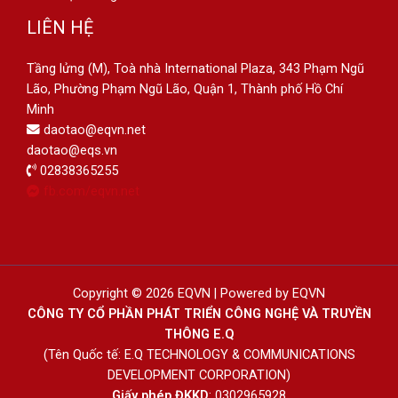
LIÊN HỆ
Tầng lửng (M), Toà nhà International Plaza, 343 Phạm Ngũ
Lão, Phường Phạm Ngũ Lão, Quận 1, Thành phố Hồ Chí
Minh
daotao@eqvn.net
daotao@eqs.vn
02838365255
fb.com/eqvn.net
Copyright © 2026 EQVN | Powered by EQVN
CÔNG TY CỔ PHẦN PHÁT TRIỂN CÔNG NGHỆ VÀ TRUYỀN
THÔNG E.Q
(Tên Quốc tế: E.Q TECHNOLOGY & COMMUNICATIONS
DEVELOPMENT CORPORATION)
Giấy phép ĐKKD
: 0302965928