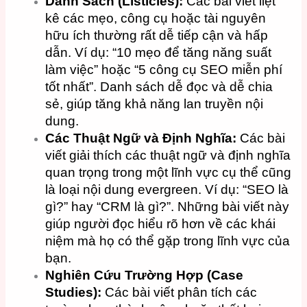
Danh Sách (Listicles):
Các bài viết liệt
kê các mẹo, công cụ hoặc tài nguyên
hữu ích thường rất dễ tiếp cận và hấp
dẫn. Ví dụ: “10 mẹo để tăng năng suất
làm việc” hoặc “5 công cụ SEO miễn phí
tốt nhất”. Danh sách dễ đọc và dễ chia
sẻ, giúp tăng khả năng lan truyền nội
dung.
Các Thuật Ngữ và Định Nghĩa:
Các bài
viết giải thích các thuật ngữ và định nghĩa
quan trọng trong một lĩnh vực cụ thể cũng
là loại nội dung evergreen. Ví dụ: “SEO là
gì?” hay “CRM là gì?”. Những bài viết này
giúp người đọc hiểu rõ hơn về các khái
niệm mà họ có thể gặp trong lĩnh vực của
bạn.
Nghiên Cứu Trường Hợp (Case
Studies):
Các bài viết phân tích các