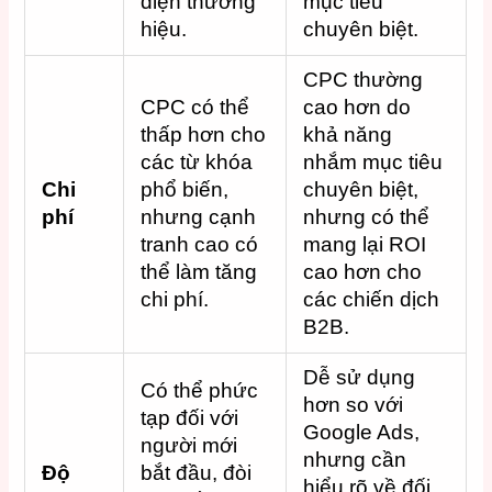
diện thương
mục tiêu
hiệu.
chuyên biệt.
CPC thường
CPC có thể
cao hơn do
thấp hơn cho
khả năng
các từ khóa
nhắm mục tiêu
Chi
phổ biến,
chuyên biệt,
phí
nhưng cạnh
nhưng có thể
tranh cao có
mang lại ROI
thể làm tăng
cao hơn cho
chi phí.
các chiến dịch
B2B.
Dễ sử dụng
Có thể phức
hơn so với
tạp đối với
Google Ads,
người mới
nhưng cần
Độ
bắt đầu, đòi
hiểu rõ về đối