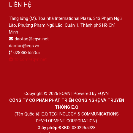
LIÊN HỆ
Tầng lửng (M), Toà nhà International Plaza, 343 Phạm Ngũ
Lão, Phường Phạm Ngũ Lão, Quận 1, Thành phố Hồ Chí
Minh
daotao@eqvn.net
daotao@eqs.vn
02838365255
fb.com/eqvn.net
Copyright © 2026 EQVN | Powered by EQVN
CÔNG TY CỔ PHẦN PHÁT TRIỂN CÔNG NGHỆ VÀ TRUYỀN
THÔNG E.Q
(Tên Quốc tế: E.Q TECHNOLOGY & COMMUNICATIONS
DEVELOPMENT CORPORATION)
Giấy phép ĐKKD
: 0302965928