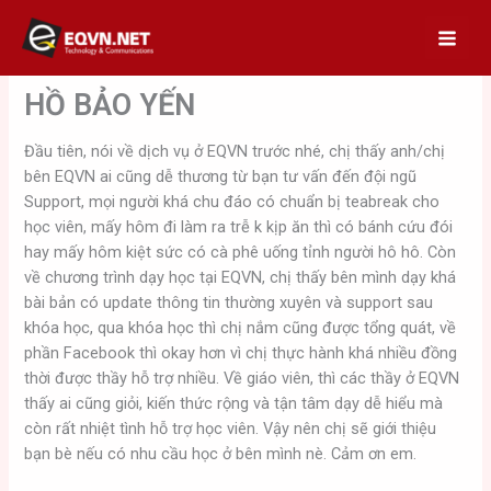
Skip
to
content
HỒ BẢO YẾN
Đầu tiên, nói về dịch vụ ở EQVN trước nhé, chị thấy anh/chị
bên EQVN ai cũng dễ thương từ bạn tư vấn đến đội ngũ
Support, mọi người khá chu đáo có chuẩn bị teabreak cho
học viên, mấy hôm đi làm ra trễ k kịp ăn thì có bánh cứu đói
hay mấy hôm kiệt sức có cà phê uống tỉnh người hô hô. Còn
về chương trình dạy học tại EQVN, chị thấy bên mình dạy khá
bài bản có update thông tin thường xuyên và support sau
khóa học, qua khóa học thì chị nắm cũng được tổng quát, về
phần Facebook thì okay hơn vì chị thực hành khá nhiều đồng
thời được thầy hỗ trợ nhiều. Về giáo viên, thì các thầy ở EQVN
thấy ai cũng giỏi, kiến thức rộng và tận tâm dạy dễ hiểu mà
còn rất nhiệt tình hỗ trợ học viên. Vậy nên chị sẽ giới thiệu
bạn bè nếu có nhu cầu học ở bên mình nè. Cảm ơn em.