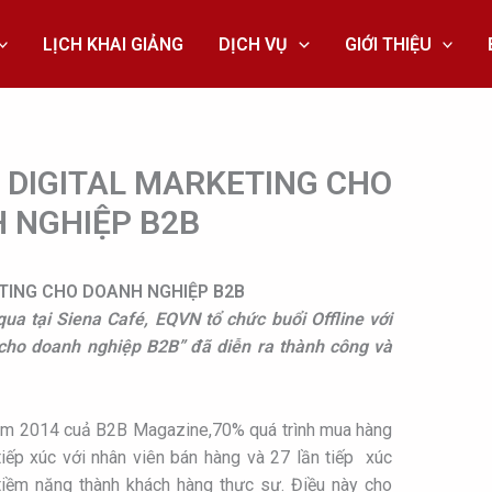
LỊCH KHAI GIẢNG
DỊCH VỤ
GIỚI THIỆU
G DIGITAL MARKETING CHO
 NGHIỆP B2B
ETING CHO DOANH NGHIỆP B2B
a tại Siena Café, EQVN tổ chức buổi Offline với
 cho doanh nghiệp B2B” đã diễn ra thành công và
ăm 2014 cuả B2B Magazine,70% quá trình mua hàng
tiếp xúc với nhân viên bán hàng và 27 lần tiếp xúc
 tiềm năng thành khách hàng thực sự. Điều này cho