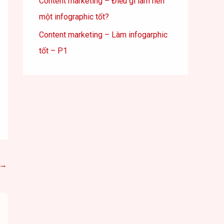
Content marketing – Điều gì làm nên
một infographic tốt?
Content marketing – Làm infogarphic
tốt – P1
→