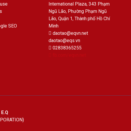
ouse
International Plaza, 343 Phạm
s
Ngũ Lão, Phường Phạm Ngũ
Lão, Quận 1, Thành phố Hồ Chí
ogle SEO
Minh
daotao@eqvn.net
daotao@eqs.vn
02838365255
fb.com/eqvn.net
 E.Q
RPORATION)