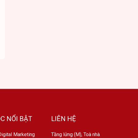
C NỔI BẬT
LIÊN HỆ
igital Marketing
Tầng lửng (M), Toà nhà