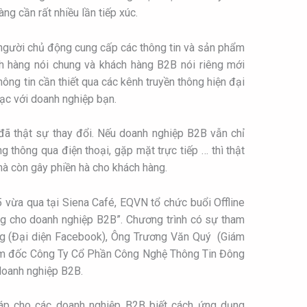
ng cần rất nhiều lần tiếp xúc.
à người chủ động cung cấp các thông tin và sản phẩm
h hàng nói chung và khách hàng B2B nói riêng mới
ông tin cần thiết qua các kênh truyền thông hiện đại
ạc với doanh nghiệp bạn.
 đã thật sự thay đổi. Nếu doanh nghiệp B2B vẫn chỉ
ống thông qua điện thoại, gặp mặt trực tiếp … thì thật
à còn gây phiền hà cho khách hàng.
vừa qua tại Siena Café, EQVN tổ chức buổi Offline
ng cho doanh nghiệp B2B”. Chương trình có sự tham
ng (Đại diện Facebook), Ông Trương Văn Quý (Giám
ám đốc Công Ty Cổ Phần Công Nghệ Thông Tin Đông
doanh nghiệp B2B.
đáp cho các doanh nghiệp B2B biết cách ứng dụng