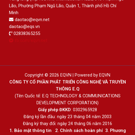
Lão, Phường Phạm Ngũ Lão, Quận 1, Thành phố Hồ Chí
Minh
daotao@eqvn.net
daotao@eqs.vn
02838365255
fb.com/eqvn.net
Copyright © 2026 EQVN | Powered by EQVN
CÔNG TY CỔ PHẦN PHÁT TRIỂN CÔNG NGHỆ VÀ TRUYỀN
THÔNG E.Q
(Tên Quốc tế: E.Q TECHNOLOGY & COMMUNICATIONS
DEVELOPMENT CORPORATION)
Giấy phép ĐKKD
: 0302965928
Đăng ký lần đầu: ngày 23 tháng 04 năm 2003
Đăng ký thay đổi: ngày 24 tháng 06 năm 2016
1.
Bảo mật thông tin
2.
Chính sách hoàn phí
3
.
Phương