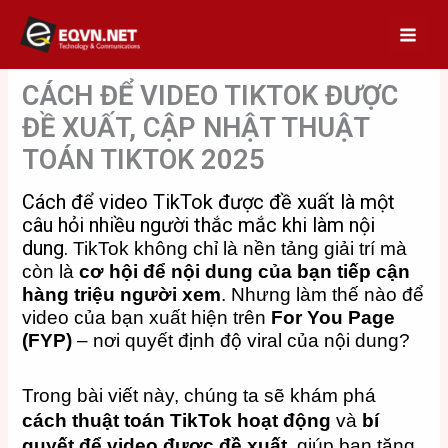
Skip
to
content
CÁCH ĐỂ VIDEO TIKTOK ĐƯỢC
ĐỀ XUẤT, CẬP NHẬT THUẬT
TOÁN TIKTOK 2025
Cách để video TikTok được đề xuất là một
câu hỏi nhiều người thắc mắc khi làm nội
dung.
TikTok không chỉ là nền tảng giải trí mà
còn là
cơ hội để nội dung của bạn tiếp cận
hàng triệu người xem
. Nhưng làm thế nào để
video của bạn xuất hiện trên
For You Page
(FYP)
– nơi quyết định độ viral của nội dung?
Trong bài viết này, chúng ta sẽ khám phá
cách thuật toán TikTok hoạt động
và
bí
quyết để video được đề xuất
, giúp bạn tăng