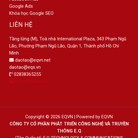
Google Ads
Khóa học Google SEO
LIÊN HỆ
Tầng lửng (M), Toà nhà International Plaza, 343 Phạm Ngũ
Lão, Phường Phạm Ngũ Lão, Quận 1, Thành phố Hồ Chí
Minh
daotao@eqvn.net
daotao@eqs.vn
02838365255
fb.com/eqvn.net
Copyright © 2026 EQVN | Powered by EQVN
CÔNG TY CỔ PHẦN PHÁT TRIỂN CÔNG NGHỆ VÀ TRUYỀN
THÔNG E.Q
(Tên Quốc tế: E.Q TECHNOLOGY & COMMUNICATIONS