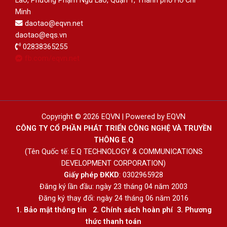
Lão, Phường Phạm Ngũ Lão, Quận 1, Thành phố Hồ Chí
Minh
daotao@eqvn.net
daotao@eqs.vn
02838365255
fb.com/eqvn.net
Copyright © 2026 EQVN | Powered by EQVN
CÔNG TY CỔ PHẦN PHÁT TRIỂN CÔNG NGHỆ VÀ TRUYỀN
THÔNG E.Q
(Tên Quốc tế: E.Q TECHNOLOGY & COMMUNICATIONS
DEVELOPMENT CORPORATION)
Giấy phép ĐKKD
: 0302965928
Đăng ký lần đầu: ngày 23 tháng 04 năm 2003
Đăng ký thay đổi: ngày 24 tháng 06 năm 2016
1.
Bảo mật thông tin
2.
Chính sách hoàn phí
3
.
Phương
thức thanh toán