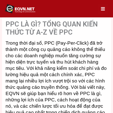
Skip
to
content
PPC LÀ GÌ? TỔNG QUAN KIẾN
THỨC TỪ A-Z VỀ PPC
Trong thời đại số, PPC (Pay-Per-Click) đã trở
thành một công cụ quảng cáo không thể thiếu
cho các doanh nghiệp muốn tăng cường sự
hiện diện trực tuyến và thu hút khách hàng
mục tiêu. Với khả năng kiểm soát chi phí và đo
lường hiệu quả một cách chính xác, PPC
mang lại nhiều lợi ích vượt trội so với các hình
thức quảng cáo truyền thống. Với bài viết này,
EQVN sẽ giúp bạn hiểu rõ hơn về PPC là gì,
những lợi ích của PPC, cách hoạt động của
nó, và các chiến lược tối ưu hóa để đạt được
hiệu quả cao nhất trong chiến dịch quảng cáo