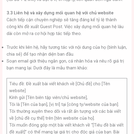
3.3 Liên hệ và xây dựng mối quan hệ với chủ website
Cách tiếp cận chuyên nghiệp sẽ tăng đáng kể tỷ lệ thành
công khi đề xuất Guest Post. Việc xây dựng mối quan hệ lâu
dài còn mở ra cơ hội hợp tác tiếp theo.
Trước khi liên hệ, hãy tương tác với nội dung của họ (bình luận,
chia sẻ) để tạo nhận diện ban đầu.
Soạn email giới thiệu ngắn gọn, cá nhân hóa và nêu rõ giá trị
bạn mang lại. Dưới đây là mẫu tham khảo:
Tiêu đề: Đề xuất bài viết khách về [Chủ đề] cho [Tên
website]
Kính gửi [Tên biên tập viên/chủ website],
Tôi là [Tên của bạn], [vị trí] tại [công ty/website của bạn].
Tôi thường xuyên theo dõi và rất ấn tượng với các bài viết
về [chủ đề cụ thể] trên [tên website của họ].
Tôi muốn đóng góp một bài viết khách về “[Tiêu đề bài viết
đề xuất]” có thể mang lại giá trị cho độc giả của bạn. Bài