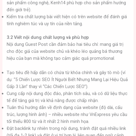
sản phẩm công nghệ, Kenh14 phù hợp cho sản phẩm hướng
đến giới trẻ).
Kiểm tra chất lượng bài viết hiện có trên website để đánh giá
tính nghiêm túc và uy tín của nền tảng.
3.2 Viết nội dung chất lượng và phù hợp
Nội dung Guest Post cần đảm bảo hai tiêu chí: mang giá trị
cho độc giả của website chủ và khéo léo quảng bá thương
hiệu của bạn mà không tạo cảm giác quá promotional.
Tạo tiêu đề hấp dẫn có chứa từ khóa chính và gây tò mò (ví
dụ: “5 Chiến Lược SEO Ít Người Biết Nhưng Mang Lại Hiệu Quả
Gấp 3 Lần” thay vì “Các Chiến Lược SEO”).
Cung cấp nội dung độc đáo, phân tích sâu, và có dữ liệu thực
tế để tăng giá trị và khả năng được chấp nhận.
Tuân thủ hướng dẫn về định dạng của website (độ dài, cấu
trúc, lượng hình ảnh) – nhiều website như VnExpress yêu cầu
tối thiểu 800 từ và ít nhất 2 hình minh họa.
Đặt backlink tự nhiên trong nội dung, tránh đặt quá nhiều link
(tối đa 1-2 link) và đặt ở vị trí hợp lý, liên quan đến ngữ cảnh.