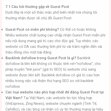
7.1 Câu hỏi thường gặp về Guest Post
Dưới đây là một số thắc mắc phổ biến nhất mà chúng tôi
thường nhận được về chủ đề Guest Post:
Guest Post có miễn phí không?
Có thể có hoặc không.
Nhiều website chất lượng cao chấp nhận Guest Post miễn phí
nếu nội dung mang giá trị cao cho độc giả. Tuy nhiên, các
website có DA cao thường tính phí từ vài trăm nghìn đến vài
triệu đồng cho một bài đăng.
Backlink dofollow trong Guest Post là gì?
Backlink
dofollow là liên kết không có thuộc tính rel=”nofollow”, cho
phép truyền “link juice” (giá trị SEO) từ website chủ sang
website được liên kết. Backlink dofollow có giá trị cao hơn
nhiều trong việc cải thiện thứ hạng SEO so với backlink
nofollow.
Các loại website nào phù hợp nhất để đăng Guest Post tại
Việt Nam?
Tại Việt Nam, các website tin tức tổng hợp
(VnExpress, Zing News), website chuyên ngành (Tinh Tế,
CafeBiz), và các blog cá nhân có uy tín thường mang lại hiệu