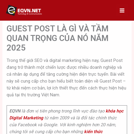
Skip
to
content
GUEST POST LÀ GÌ VÀ TẦM
QUAN TRỌNG CỦA NÓ NĂM
2025
Trong thế giới SEO và digital marketing hiện nay, Guest Post
đang trở thành một chiến lược được nhiều doanh nghiệp và
cá nhân áp dụng để tăng cường hiện diện trực tuyến. Bài viết
này sẽ cung cấp cho bạn hiểu biết toàn diện về Guest Post –
từ khái niệm cơ bản, lợi ích thiết thực đến cách thực hiện hiệu
quả tại thị trường Việt Nam.
EQVN
là đơn vị tiên phong trong lĩnh vực đào tạo
khóa học
Digital Marketing
từ năm 2009 và là đối tác chính thức
của Facebook và Google. Với kinh nghiệm hơn 20 năm,
chúng tôi sẽ cung cấp cho bạn những
kiến thức