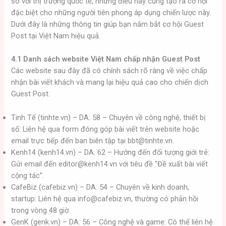
so với thị trường quốc tế, nhưng điều này cũng tạo ra cơ hội
đặc biệt cho những người tiên phong áp dụng chiến lược này.
Dưới đây là những thông tin giúp bạn nắm bắt cơ hội Guest
Post tại Việt Nam hiệu quả.
4.1 Danh sách website Việt Nam chấp nhận Guest Post
Các website sau đây đã có chính sách rõ ràng về việc chấp
nhận bài viết khách và mang lại hiệu quả cao cho chiến dịch
Guest Post.
Tinh Tế (tinhte.vn) – DA: 58 – Chuyên về công nghệ, thiết bị
số: Liên hệ qua form đóng góp bài viết trên website hoặc
email trực tiếp đến ban biên tập tại bbt@tinhte.vn.
Kenh14 (kenh14.vn) – DA: 62 – Hướng đến đối tượng giới trẻ:
Gửi email đến editor@kenh14.vn với tiêu đề “Đề xuất bài viết
cộng tác”.
CafeBiz (cafebiz.vn) – DA: 54 – Chuyên về kinh doanh,
startup: Liên hệ qua info@cafebiz.vn, thường có phản hồi
trong vòng 48 giờ.
GenK (genk.vn) – DA: 56 – Công nghệ và game: Có thể liên hệ