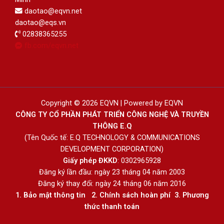
daotao@eqvn.net
daotao@eqs.vn
02838365255
fb.com/eqvn.net
Copyright © 2026 EQVN | Powered by EQVN
CÔNG TY CỔ PHẦN PHÁT TRIỂN CÔNG NGHỆ VÀ TRUYỀN
THÔNG E.Q
(Tên Quốc tế: E.Q TECHNOLOGY & COMMUNICATIONS
DEVELOPMENT CORPORATION)
Giấy phép ĐKKD
: 0302965928
Đăng ký lần đầu: ngày 23 tháng 04 năm 2003
Đăng ký thay đổi: ngày 24 tháng 06 năm 2016
1.
Bảo mật thông tin
2.
Chính sách hoàn phí
3
.
Phương
thức thanh toán