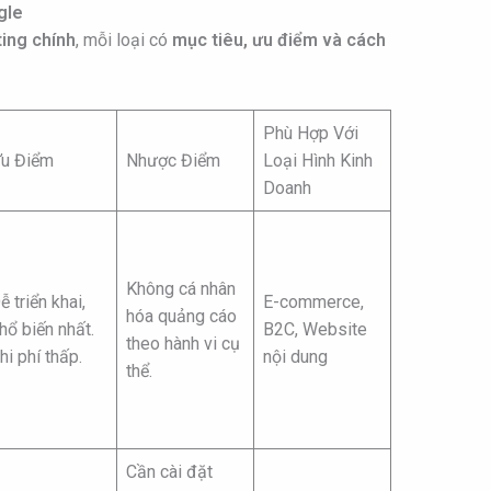
gle
ing chính
, mỗi loại có
mục tiêu, ưu điểm và cách
Phù Hợp Với
u Điểm
Nhược Điểm
Loại Hình Kinh
Doanh
Không cá nhân
ễ triển khai,
E-commerce,
hóa quảng cáo
hổ biến nhất.
B2C, Website
theo hành vi cụ
hi phí thấp.
nội dung
thể.
Cần cài đặt