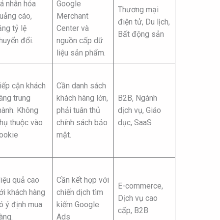
á nhân hóa
Google
Thương mại
uảng cáo,
Merchant
điện tử, Du lịch,
ăng tỷ lệ
Center và
Bất động sản
huyển đổi.
nguồn cấp dữ
liệu sản phẩm.
iếp cận khách
Cần danh sách
àng trung
khách hàng lớn,
B2B, Ngành
hành. Không
phải tuân thủ
dịch vụ, Giáo
hụ thuộc vào
chính sách bảo
dục, SaaS
ookie
mật.
iệu quả cao
Cần kết hợp với
E-commerce,
ới khách hàng
chiến dịch tìm
Dịch vụ cao
ó ý định mua
kiếm Google
cấp, B2B
àng.
Ads