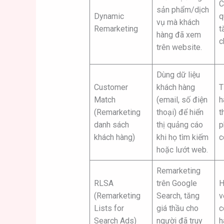
C
sản phẩm/dịch
Dynamic
q
vụ mà khách
Remarketing
t
hàng đã xem
c
trên website.
Dùng dữ liệu
Customer
khách hàng
T
Match
(email, số điện
h
(Remarketing
thoại) để hiển
t
danh sách
thị quảng cáo
p
khách hàng)
khi họ tìm kiếm
c
hoặc lướt web.
Remarketing
RLSA
trên Google
H
(Remarketing
Search, tăng
v
Lists for
giá thầu cho
c
Search Ads)
người đã truy
h