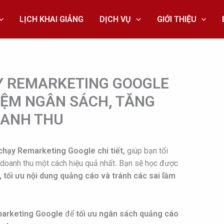
LỊCH KHAI GIẢNG
DỊCH VỤ
GIỚI THIỆU
 REMARKETING GOOGLE
KIỆM NGÂN SÁCH, TĂNG
ANH THU
chạy Remarketing Google chi tiết,
giúp bạn tối
 doanh thu một cách hiệu quả nhất
.
Bạn sẽ học được
 tối ưu nội dung quảng cáo và tránh các sai lầm
arketing Google
để
tối ưu ngân sách quảng cáo