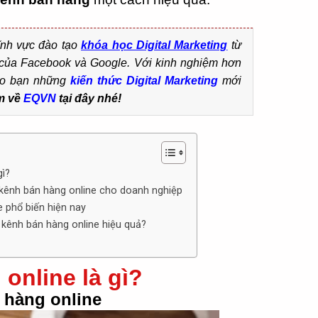
ĩnh vực đào tạo
khó
a
học Digital Marketing
từ
́c của Facebook và Google. Với kinh nghiệm hơn
ho bạn những
kiến thức Digital
Marketing
mới
m về
EQVN
tại đây nhé!
gì?
g kênh bán hàng online cho doanh nghiệp
e phổ biến hiện nay
kênh bán hàng online hiệu quả?
online là gì?
 hàng online