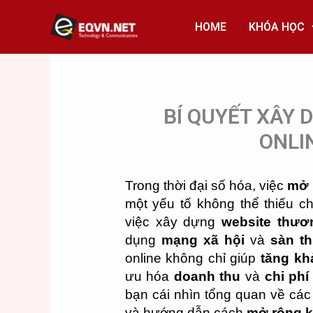
Skip
to
HOME
KHÓA HỌC
content
BÍ QUYẾT XÂY
ONLI
Trong thời đại số hóa, việc
mở 
một yếu tố không thể thiếu 
việc xây dựng
website thươ
dụng
mạng xã hội
và
sàn t
online không chỉ giúp
tăng kh
ưu hóa
doanh thu
và
chi phí
bạn cái nhìn tổng quan về các
và hướng dẫn cách
mở rộng k