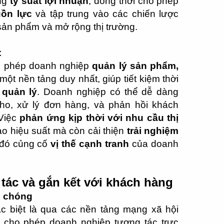
ng
tỷ suất lợi nhuận
, đồng thời cho phép
uồn lực
và tập trung vào các chiến lược
sản phẩm và mở rộng thị trường.
t
o phép doanh nghiệp
quản lý sản phẩm,
một nền tảng duy nhất, giúp tiết kiệm thời
 quản lý
. Doanh nghiệp có thể dễ dàng
kho, xử lý đơn hàng, và phản hồi khách
Việc
phản ứng kịp thời với nhu cầu thị
o hiệu suất mà còn cải thiện
trải nghiệm
 đó củng cố
vị thế cạnh tranh
của doanh
 tác và gắn kết với khách hàng
h chóng
c biệt là qua các nền tảng mạng xã hội
, cho phép doanh nghiệp tương tác trực