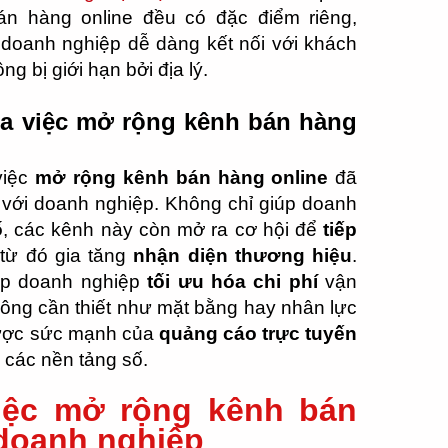
bán hàng online đều có đặc điểm riêng,
 doanh nghiệp dễ dàng kết nối với khách
 bị giới hạn bởi địa lý.
ủa việc mở rộng kênh bán hàng
việc
mở rộng kênh bán hàng online
đã
 với doanh nghiệp. Không chỉ giúp doanh
ố
, các kênh này còn mở ra cơ hội để
tiếp
 từ đó gia tăng
nhận diện thương hiệu
.
úp doanh nghiệp
tối ưu hóa chi phí
vận
hông cần thiết như mặt bằng hay nhân lực
 được sức mạnh của
quảng cáo trực tuyến
các nền tảng số.
việc mở rộng kênh bán
 doanh nghiệp