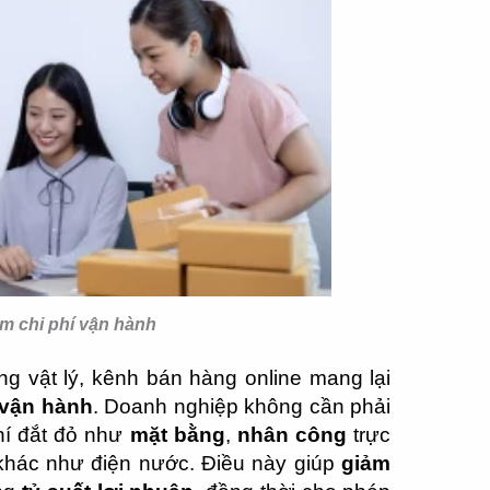
ệm chi phí vận hành
ng vật lý, kênh bán hàng online mang lại
í vận hành
. Doanh nghiệp không cần phải
hí đắt đỏ như
mặt bằng
,
nhân công
trực
ợ khác như điện nước. Điều này giúp
giảm