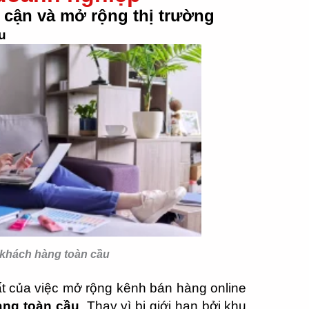
p cận và mở rộng thị trường
u
 khách hàng toàn cầu
ất của việc mở rộng kênh bán hàng online
àng toàn cầu
. Thay vì bị giới hạn bởi khu