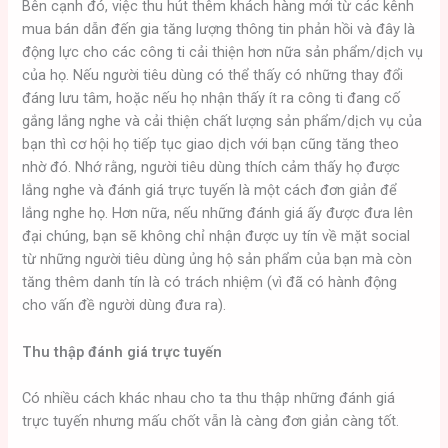
Bên cạnh đó, việc thu hút thêm khách hàng mới từ các kênh
mua bán dẫn đến gia tăng lượng thông tin phản hồi và đây là
động lực cho các công ti cải thiện hơn nữa sản phẩm/dịch vụ
của họ. Nếu người tiêu dùng có thể thấy có những thay đổi
đáng lưu tâm, hoặc nếu họ nhận thấy ít ra công ti đang cố
gắng lắng nghe và cải thiện chất lượng sản phẩm/dịch vụ của
bạn thì cơ hội họ tiếp tục giao dịch với bạn cũng tăng theo
nhờ đó. Nhớ rằng, người tiêu dùng thích cảm thấy họ được
lắng nghe và đánh giá trực tuyến là một cách đơn giản để
lắng nghe họ. Hơn nữa, nếu những đánh giá ấy được đưa lên
đại chúng, bạn sẽ không chỉ nhận được uy tín về mặt social
từ những người tiêu dùng ủng hộ sản phẩm của bạn mà còn
tăng thêm danh tín là có trách nhiệm (vì đã có hành động
cho vấn đề người dùng đưa ra).
Thu thập đánh giá trực tuyến
Có nhiều cách khác nhau cho ta thu thập những đánh giá
trực tuyến nhưng mấu chốt vẫn là càng đơn giản càng tốt.