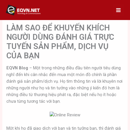
Skip
to
content
LÀM SAO ĐỂ KHUYẾN KHÍCH
NGƯỜI DÙNG ĐÁNH GIÁ TRỰC
TUYẾN SẢN PHẨM, DỊCH VỤ
CỦA BẠN
EQVN Blog
– Một trong những điều đầu tiên người tiêu dùng
nghĩ đến khi cân nhắc đến mua một món đồ chính là phần
đánh giá sản phẩm/dịch vụ. Họ tìm thông tin và lời khuyên nơi
những người như họ và tin tưởng vào những ý kiến đó hơn là
những điều từ thương hiệu phát ra, đặc biệt nếu họ ít hoặc
chưa từng tương tác với bạn.
Một khi họ đã giao dịch với bạn và tin tưởng bạn, thì đánh giá