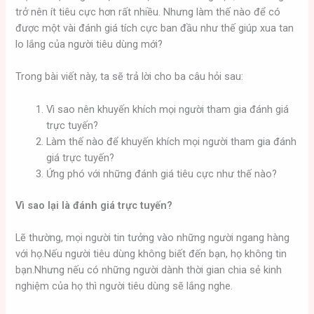
trở nên ít tiêu cực hơn rất nhiều. Nhưng làm thế nào để có
được một vài đánh giá tích cực ban đầu như thế giúp xua tan
lo lắng của người tiêu dùng mới?
Trong bài viết này, ta sẽ trả lời cho ba câu hỏi sau:
Vì sao nên khuyến khích mọi người tham gia đánh giá
trực tuyến?
Làm thế nào để khuyến khích mọi người tham gia đánh
giá trực tuyến?
Ứng phó với những đánh giá tiêu cực như thế nào?
Vì sao lại là đánh giá trực tuyến?
Lẽ thường, mọi người tin tưởng vào những người ngang hàng
với họ.Nếu người tiêu dùng không biết đến bạn, họ không tin
bạn.Nhưng nếu có những người dành thời gian chia sẻ kinh
nghiệm của họ thì người tiêu dùng sẽ lắng nghe.