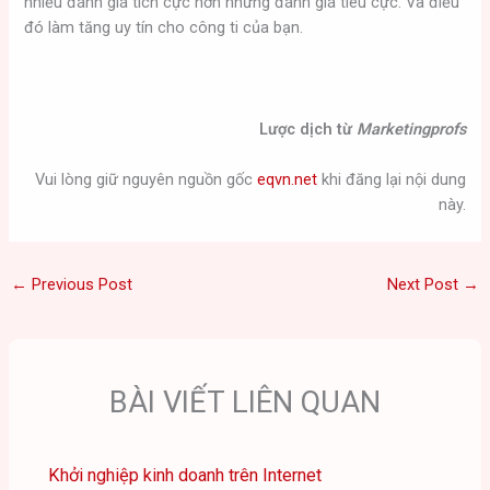
nhiều đánh giá tích cực hơn những đánh giá tiêu cực. Và điều
đó làm tăng uy tín cho công ti của bạn.
Lược dịch từ
Marketingprofs
Vui lòng giữ nguyên nguồn gốc
eqvn.net
khi đăng lại nội dung
này.
←
Previous Post
Next Post
→
BÀI VIẾT LIÊN QUAN
Khởi nghiệp kinh doanh trên Internet