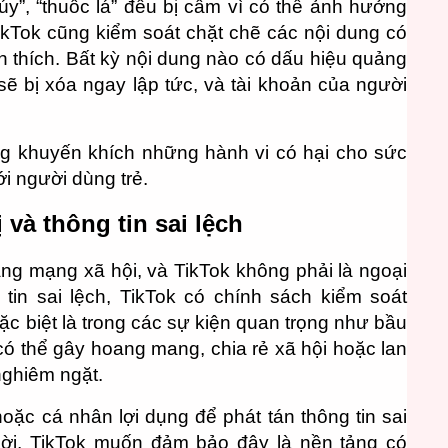
úy”, “thuốc lá” đều bị cấm vì có thể ảnh hưởng
 TikTok cũng kiểm soát chặt chẽ các nội dung có
ch thích. Bất kỳ nội dung nào có dấu hiệu quảng
ẽ bị xóa ngay lập tức, và tài khoản của người
g khuyến khích những hành vi có hại cho sức
ới người dùng trẻ.
 và thông tin sai lệch
ảng mạng xã hội, và TikTok không phải là ngoại
tin sai lệch, TikTok có chính sách kiểm soát
đặc biệt là trong các sự kiện quan trọng như bầu
có thể gây hoang mang, chia rẻ xã hội hoặc lan
nghiêm ngặt.
oặc cá nhân lợi dụng để phát tán thông tin sai
thời, TikTok muốn đảm bảo đây là nền tảng có