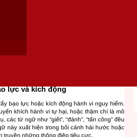
Tok và lý do tại sao
ổng lồ, với hàng triệu video được đăng tải mỗi
mạnh cho người dùng, đặc biệt là đối tượng trẻ
rất chi tiết. Một phần quan trọng của chính sách
phép xuất hiện trên nền tảng. Những từ ngữ và
ạy cảm, có thể gây hại cho cộng đồng, hoặc vi
ạo lực và kích động
đẩy bạo lực hoặc kích động hành vi nguy hiểm.
uyến khích hành vi tự hại, hoặc thậm chí là mô
, các từ ngữ như “giết”, “đánh”, “tấn công” đều
gữ này xuất hiện trong bối cảnh hài hước hoặc
an truyền những thông điệp tiêu cực.