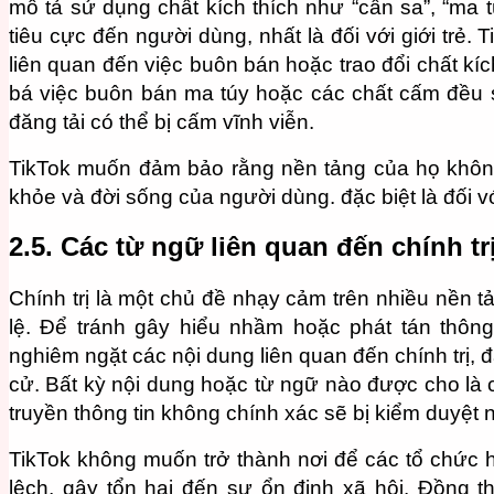
mô tả sử dụng chất kích thích như “cần sa”, “ma t
tiêu cực đến người dùng, nhất là đối với giới trẻ.
liên quan đến việc buôn bán hoặc trao đổi chất kí
bá việc buôn bán ma túy hoặc các chất cấm đều s
đăng tải có thể bị cấm vĩnh viễn.
TikTok muốn đảm bảo rằng nền tảng của họ khôn
khỏe và đời sống của người dùng. đặc biệt là đối v
2.5. Các từ ngữ liên quan đến chính trị
Chính trị là một chủ đề nhạy cảm trên nhiều nền t
lệ. Để tránh gây hiểu nhầm hoặc phát tán thông 
nghiêm ngặt các nội dung liên quan đến chính trị, 
cử. Bất kỳ nội dung hoặc từ ngữ nào được cho là 
truyền thông tin không chính xác sẽ bị kiểm duyệt 
TikTok không muốn trở thành nơi để các tổ chức h
lệch, gây tổn hại đến sự ổn định xã hội. Đồng 