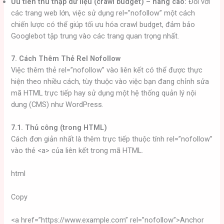
Ưu tiên thu thập dữ liệu (crawl budget) – nâng cao:
Đối với
các trang web lớn, việc sử dụng rel=”nofollow” một cách
chiến lược có thể giúp tối ưu hóa crawl budget, đảm bảo
Googlebot tập trung vào các trang quan trọng nhất.
7. Cách Thêm Thẻ Rel Nofollow
Việc thêm thẻ rel=”nofollow” vào liên kết có thể được thực
hiện theo nhiều cách, tùy thuộc vào việc bạn đang chỉnh sửa
mã HTML trực tiếp hay sử dụng một hệ thống quản lý nội
dung (CMS) như WordPress.
7.1. Thủ công (trong HTML)
Cách đơn giản nhất là thêm trực tiếp thuộc tính rel=”nofollow”
vào thẻ <a> của liên kết trong mã HTML.
html
Copy
<a href=”https://www.example.com” rel=”nofollow”>Anchor