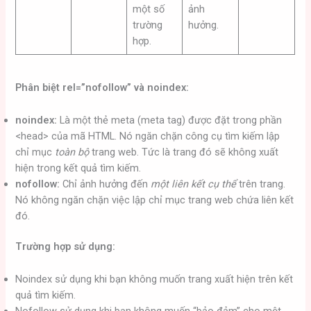
một số
ảnh
trường
hưởng.
hợp.
Phân biệt
rel=”nofollow”
và
noindex
:
noindex
:
Là một thẻ meta (meta tag) được đặt trong phần
<head> của mã HTML. Nó ngăn chặn công cụ tìm kiếm lập
chỉ mục
toàn bộ
trang web. Tức là trang đó sẽ không xuất
hiện trong kết quả tìm kiếm.
nofollow
:
Chỉ ảnh hưởng đến
một liên kết cụ thể
trên trang.
Nó không ngăn chặn việc lập chỉ mục trang web chứa liên kết
đó.
Trường hợp sử dụng:
Noindex sử dụng khi bạn không muốn trang xuất hiện trên kết
quả tìm kiếm.
Nofollow sử dụng khi bạn không muốn “bảo đảm” cho một