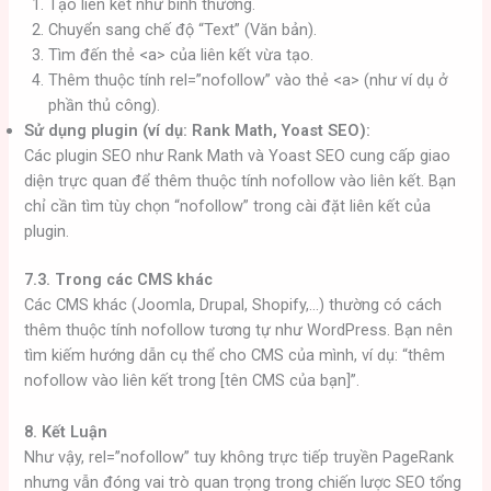
Tạo liên kết như bình thường.
Chuyển sang chế độ “Text” (Văn bản).
Tìm đến thẻ <a> của liên kết vừa tạo.
Thêm thuộc tính rel=”nofollow” vào thẻ <a> (như ví dụ ở
phần thủ công).
Sử dụng plugin (ví dụ: Rank Math, Yoast SEO):
Các plugin SEO như Rank Math và Yoast SEO cung cấp giao
diện trực quan để thêm thuộc tính nofollow vào liên kết. Bạn
chỉ cần tìm tùy chọn “nofollow” trong cài đặt liên kết của
plugin.
7.3. Trong các CMS khác
Các CMS khác (Joomla, Drupal, Shopify,…) thường có cách
thêm thuộc tính nofollow tương tự như WordPress. Bạn nên
tìm kiếm hướng dẫn cụ thể cho CMS của mình, ví dụ: “thêm
nofollow vào liên kết trong [tên CMS của bạn]”.
8. Kết Luận
Như vậy, rel=”nofollow” tuy không trực tiếp truyền PageRank
nhưng vẫn đóng vai trò quan trọng trong chiến lược SEO tổng