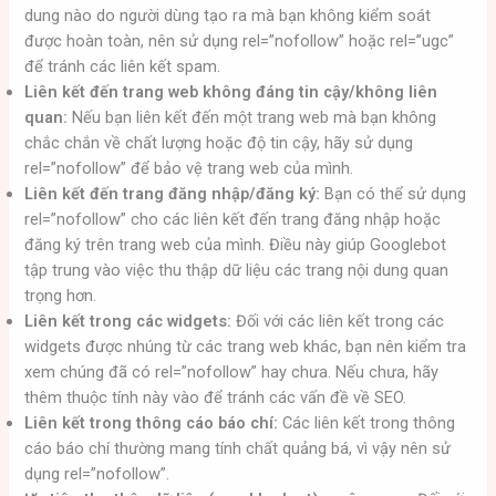
dung nào do người dùng tạo ra mà bạn không kiểm soát
được hoàn toàn, nên sử dụng rel=”nofollow” hoặc rel=”ugc”
để tránh các liên kết spam.
Liên kết đến trang web không đáng tin cậy/không liên
quan:
Nếu bạn liên kết đến một trang web mà bạn không
chắc chắn về chất lượng hoặc độ tin cậy, hãy sử dụng
rel=”nofollow” để bảo vệ trang web của mình.
Liên kết đến trang đăng nhập/đăng ký:
Bạn có thể sử dụng
rel=”nofollow” cho các liên kết đến trang đăng nhập hoặc
đăng ký trên trang web của mình. Điều này giúp Googlebot
tập trung vào việc thu thập dữ liệu các trang nội dung quan
trọng hơn.
Liên kết trong các widgets:
Đối với các liên kết trong các
widgets được nhúng từ các trang web khác, bạn nên kiểm tra
xem chúng đã có rel=”nofollow” hay chưa. Nếu chưa, hãy
thêm thuộc tính này vào để tránh các vấn đề về SEO.
Liên kết trong thông cáo báo chí:
Các liên kết trong thông
cáo báo chí thường mang tính chất quảng bá, vì vậy nên sử
dụng rel=”nofollow”.