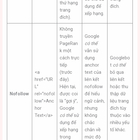
thứ hạng
dụng để
đích.
trang
xếp hạng.
đích).
Không
truyền
Google
PageRan
có thể
k một
vẫn sử
cách trực
dụng
Googlebo
tiếp
anchor
t
có thể
<a
(trước
text của
bỏ qua
href=”UR
đây).
liên kết
liên kết
L”
Hiện tại,
nofollow
hoặc thu
Nofollow
rel=”nofol
được coi
để hiểu
thập dữ
low”>Anc
là “gợi ý”,
ngữ cảnh,
liệu trang
hor
Google
nhưng
đích tùy
Text</a>
có thể
sử
không
thuộc vào
dụng để
chắc
nhiều yếu
xếp hạng
chắn về
tố khác.
trong
mức độ