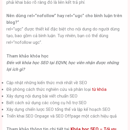
phải khai báo rõ ràng đó là liên kết trả phí.
Nên dùng rel=”nofollow” hay rel=”ugc” cho bình luận trên
blog?”
rel=”ugc” được thiết kế đặc biệt cho nội dung do người dùng
tạo, bao gồm cả bình luận. Tuy nhiên, bạn có thể dùng
rel=”nofollow ugc”.
Tham khảo khóa học
Đến với khóa học SEO tại EQVN, học viên nhận được những
lợi ích gì?
Cập nhật những kiến ​​thức mới nhất về SEO
Đề phòng cách thức nghiên cứu và phân loại
từ khóa
Xây dựng nội dung bài viết chuẩn SEO
Biết cách sử dụng các công cụ hỗ trợ SEO
Xây dựng chiến lược SEO tổng thể và lập kế hoạch SEO
Triển khai SEO Onpage và SEO Offpage một cách hiệu quả
Tham khảo thông tin chi tiết tại
Khóa học SEO – Tối ưu