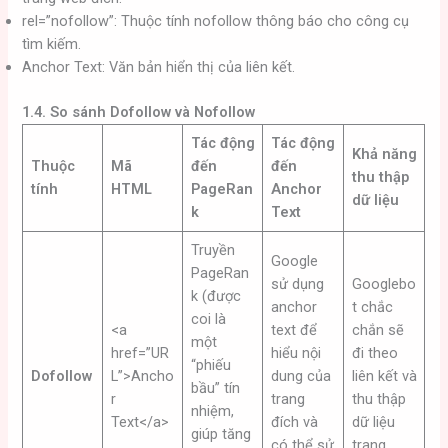
rel=”nofollow”: Thuộc tính nofollow thông báo cho công cụ
tìm kiếm.
Anchor Text: Văn bản hiển thị của liên kết.
1.4. So sánh Dofollow và Nofollow
Tác động
Tác động
Khả năng
Thuộc
Mã
đến
đến
thu thập
tính
HTML
PageRan
Anchor
dữ liệu
k
Text
Truyền
Google
PageRan
sử dụng
Googlebo
k (được
anchor
t chắc
coi là
<a
text để
chắn sẽ
một
href=”UR
hiểu nội
đi theo
“phiếu
Dofollow
L”>Ancho
dung của
liên kết và
bầu” tín
r
trang
thu thập
nhiệm,
Text</a>
đích và
dữ liệu
giúp tăng
có thể sử
trang