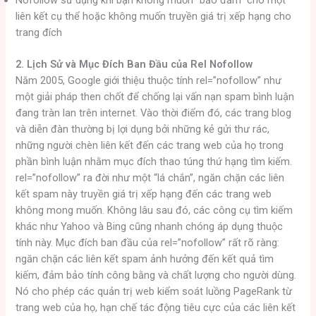
liên kết cụ thể hoặc không muốn truyền giá trị xếp hạng cho
trang đích
2. Lịch Sử và Mục Đích Ban Đầu của Rel Nofollow
Năm 2005, Google giới thiệu thuộc tính rel=”nofollow” như
một giải pháp then chốt để chống lại vấn nạn spam bình luận
đang tràn lan trên internet. Vào thời điểm đó, các trang blog
và diễn đàn thường bị lợi dụng bởi những kẻ gửi thư rác,
những người chèn liên kết đến các trang web của họ trong
phần bình luận nhằm mục đích thao túng thứ hạng tìm kiếm.
rel=”nofollow” ra đời như một “lá chắn”, ngăn chặn các liên
kết spam này truyền giá trị xếp hạng đến các trang web
không mong muốn. Không lâu sau đó, các công cụ tìm kiếm
khác như Yahoo và Bing cũng nhanh chóng áp dụng thuộc
tính này. Mục đích ban đầu của rel=”nofollow” rất rõ ràng:
ngăn chặn các liên kết spam ảnh hưởng đến kết quả tìm
kiếm, đảm bảo tính công bằng và chất lượng cho người dùng.
Nó cho phép các quản trị web kiểm soát luồng PageRank từ
trang web của họ, hạn chế tác động tiêu cực của các liên kết