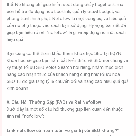
thể. Nó không chỉ giúp kiểm soát dòng chảy PageRank, mà
còn hỗ trợ đa dạng hóa backlink, quản lý crawl budget, và
phòng tránh hình phạt. Nofollow là một công cụ, và hiệu quả
của nó phụ thuộc vào cách bạn sử dụng. Hy vọng bài viết đã
giúp bạn hiểu rõ rel=”nofollow” là gì và áp dụng nó một cách
hiệu quả.
Bạn cũng có thể tham khảo thêm Khóa học SEO tại EQVN.
Khóa học sẽ giúp bạn nắm bắt kiến ​​thức về SEO nói chung và
kỹ thuật tối ưu SEO Voice Search nói riêng, nhằm mục đích
nâng cao nhận thức của khách hàng cũng như tối ưu hóa
SEO, từ đó gia tăng tỷ lệ chuyển đổi và nâng cao hiệu quả quả
kinh doanh.
9. Câu Hỏi Thường Gặp (FAQ) về Rel Nofollow
Dưới đây là một số câu hỏi thường gặp liên quan đến thuộc
tính rel=”nofollow”:
Link nofollow có hoàn toàn vô giá trị với SEO không?”