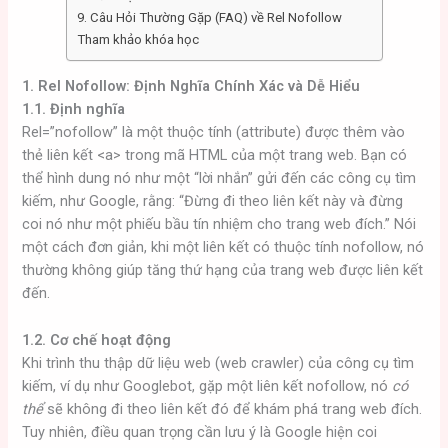
9. Câu Hỏi Thường Gặp (FAQ) về Rel Nofollow
Tham khảo khóa học
1. Rel Nofollow: Định Nghĩa Chính Xác và Dễ Hiểu
1.1. Định nghĩa
Rel=”nofollow” là một thuộc tính (attribute) được thêm vào
thẻ liên kết <a> trong mã HTML của một trang web. Bạn có
thể hình dung nó như một “lời nhắn” gửi đến các công cụ tìm
kiếm, như Google, rằng: “Đừng đi theo liên kết này và đừng
coi nó như một phiếu bầu tín nhiệm cho trang web đích.” Nói
một cách đơn giản, khi một liên kết có thuộc tính nofollow, nó
thường không giúp tăng thứ hạng của trang web được liên kết
đến.
1.2. Cơ chế hoạt động
Khi trình thu thập dữ liệu web (web crawler) của công cụ tìm
kiếm, ví dụ như Googlebot, gặp một liên kết nofollow, nó
có
thể
sẽ không đi theo liên kết đó để khám phá trang web đích.
Tuy nhiên, điều quan trọng cần lưu ý là Google hiện coi