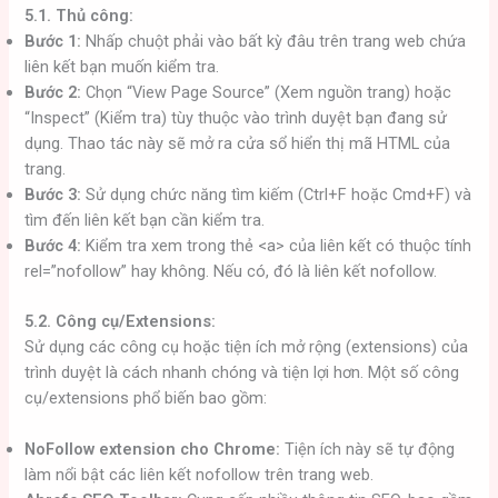
5.1. Thủ công:
Bước 1:
Nhấp chuột phải vào bất kỳ đâu trên trang web chứa
liên kết bạn muốn kiểm tra.
Bước 2:
Chọn “View Page Source” (Xem nguồn trang) hoặc
“Inspect” (Kiểm tra) tùy thuộc vào trình duyệt bạn đang sử
dụng. Thao tác này sẽ mở ra cửa sổ hiển thị mã HTML của
trang.
Bước 3:
Sử dụng chức năng tìm kiếm (Ctrl+F hoặc Cmd+F) và
tìm đến liên kết bạn cần kiểm tra.
Bước 4:
Kiểm tra xem trong thẻ <a> của liên kết có thuộc tính
rel=”nofollow” hay không. Nếu có, đó là liên kết nofollow.
5.2. Công cụ/Extensions:
Sử dụng các công cụ hoặc tiện ích mở rộng (extensions) của
trình duyệt là cách nhanh chóng và tiện lợi hơn. Một số công
cụ/extensions phổ biến bao gồm:
NoFollow extension cho Chrome:
Tiện ích này sẽ tự động
làm nổi bật các liên kết nofollow trên trang web.