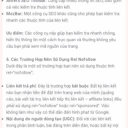
Ahrefs SEO Toolbar:
Cung cấp nhiều thông tin SEO, bao gồm
cả việc kiểm tra thuộc tính liên kết.
MozBar:
Một công cụ SEO khác cũng cho phép bạn kiểm tra
nhanh các thuộc tính của liên kết.
Ưu điểm:
Các công cụ này giúp bạn kiểm tra nhanh chóng,
hiển thị thông tin một cách trực quan và thường không yêu
cầu bạn phải xem mã nguồn của trang.
6. Các Trường Hợp Nên Sử Dụng Rel Nofollow
Dưới đây là một số trường hợp bạn nên sử dụng thuộc tính
rel=”nofollow”:
Liên kết trả phí:
Đây là trường hợp
bắt buộc
. Bất kỳ liên kết
nào bạn nhận tiền để đặt trên trang web của mình (quảng
cáo, bài viết tài trợ, liên kết tiếp thị liên kết – affiliate links) đều
phải
sử dụng rel=”nofollow” hoặc rel=”sponsored”. Việc
không làm như vậy có thể dẫn đến hình phạt từ Google.
Nội dung do người dùng tạo (UGC):
Đối với các liên kết
trong phần bình luận, bài đăng trên diễn đàn, hoặc bất kỳ nội