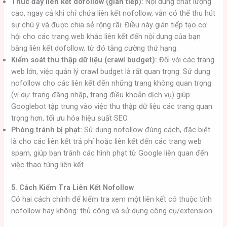
Thúc đẩy liên kết dofollow (gián tiếp):
Nội dung chất lượng
cao, ngay cả khi chỉ chứa liên kết nofollow, vẫn có thể thu hút
sự chú ý và được chia sẻ rộng rãi. Điều này gián tiếp tạo cơ
hội cho các trang web khác liên kết đến nội dung của bạn
bằng liên kết dofollow, từ đó tăng cường thứ hạng.
Kiểm soát thu thập dữ liệu (crawl budget):
Đối với các trang
web lớn, việc quản lý crawl budget là rất quan trọng. Sử dụng
nofollow cho các liên kết đến những trang không quan trọng
(ví dụ: trang đăng nhập, trang điều khoản dịch vụ) giúp
Googlebot tập trung vào việc thu thập dữ liệu các trang quan
trọng hơn, tối ưu hóa hiệu suất SEO.
Phòng tránh bị phạt:
Sử dụng nofollow đúng cách, đặc biệt
là cho các liên kết trả phí hoặc liên kết đến các trang web
spam, giúp bạn tránh các hình phạt từ Google liên quan đến
việc thao túng liên kết.
5. Cách Kiểm Tra Liên Kết Nofollow
Có hai cách chính để kiểm tra xem một liên kết có thuộc tính
nofollow hay không: thủ công và sử dụng công cụ/extension.