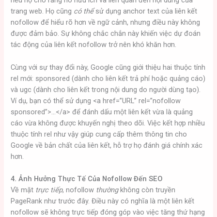
nếu họ cho rằng nó hữu ích và liên quan đến nội dung của
trang web. Họ cũng
có thể
sử dụng anchor text của liên kết
nofollow để hiểu rõ hơn về ngữ cảnh, nhưng điều này không
được đảm bảo. Sự không chắc chắn này khiến việc dự đoán
tác động của liên kết nofollow trở nên khó khăn hơn.
Cùng với sự thay đổi này, Google cũng giới thiệu hai thuộc tính
rel mới: sponsored (dành cho liên kết trả phí hoặc quảng cáo)
và ugc (dành cho liên kết trong nội dung do người dùng tạo).
Ví dụ, bạn có thể sử dụng <a href=”URL” rel=”nofollow
sponsored”>…</a> để đánh dấu một liên kết vừa là quảng
cáo vừa không được khuyến nghị theo dõi. Việc kết hợp nhiều
thuộc tính rel như vậy giúp cung cấp thêm thông tin cho
Google về bản chất của liên kết, hỗ trợ họ đánh giá chính xác
hơn.
4. Ảnh Hưởng Thực Tế Của Nofollow Đến SEO
Về mặt
trực tiếp
, nofollow
thường
không còn truyền
PageRank như trước đây. Điều này có nghĩa là một liên kết
nofollow sẽ không trực tiếp đóng góp vào việc tăng thứ hạng