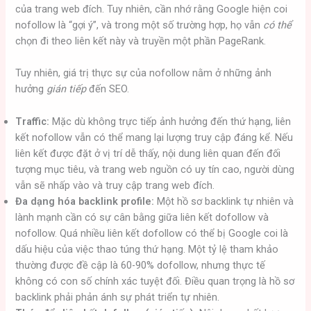
của trang web đích. Tuy nhiên, cần nhớ rằng Google hiện coi
nofollow là “gợi ý”, và trong một số trường hợp, họ vẫn
có thể
chọn đi theo liên kết này và truyền một phần PageRank.
Tuy nhiên, giá trị thực sự của nofollow nằm ở những ảnh
hưởng
gián tiếp
đến SEO.
Traffic:
Mặc dù không trực tiếp ảnh hưởng đến thứ hạng, liên
kết nofollow vẫn có thể mang lại lượng truy cập đáng kể. Nếu
liên kết được đặt ở vị trí dễ thấy, nội dung liên quan đến đối
tượng mục tiêu, và trang web nguồn có uy tín cao, người dùng
vẫn sẽ nhấp vào và truy cập trang web đích.
Đa dạng hóa backlink profile:
Một hồ sơ backlink tự nhiên và
lành mạnh cần có sự cân bằng giữa liên kết dofollow và
nofollow. Quá nhiều liên kết dofollow có thể bị Google coi là
dấu hiệu của việc thao túng thứ hạng. Một tỷ lệ tham khảo
thường được đề cập là 60-90% dofollow, nhưng thực tế
không có con số chính xác tuyệt đối. Điều quan trọng là hồ sơ
backlink phải phản ánh sự phát triển tự nhiên.