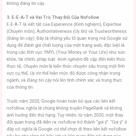
không đáng tin cậy.
3. E-E-A-T và Vai Trò Thay Đổi Của Nofollow
E-E-A-T là viết tắt của Experience (Kinh nghiệm), Expertise
(Chuyên môn), Authoritativeness (Uy tín) và Trustworthiness
(Đáng tin cậy). Đây là những yếu tố quan trọng mà Google sử
dụng để đánh giá chất lượng của một trang web, đặc biệt là
trong các lĩnh vực YMYL (Your Money or Your Life) như sức
khỏe, tài chính, pháp luật.
Kinh nghiệm
đề cập đến kiến thức
thực tế,
Chuyên môn
là kiến thức chuyên sâu trong một lĩnh
vực cụ thể,
Uy tín
thể hiện mức độ được công nhận trong
ngành, và
Đáng tin cậy
nói lên tính chính xác và trung thực
của thông tin.
Trước năm 2020, Google hoàn toàn bỏ qua các liên kết
nofollow, nghĩa là chúng không truyền PageRank và không
ảnh hưởng đến thứ hạng. Tuy nhiên, từ năm 2020, một thay
đổi quan trọng đã diễn ra: nofollow trở thành “gợi ý”. “Gợi ý” ở
đây có nghĩa là Google
có thể
chọn đi theo liên kết nofollow