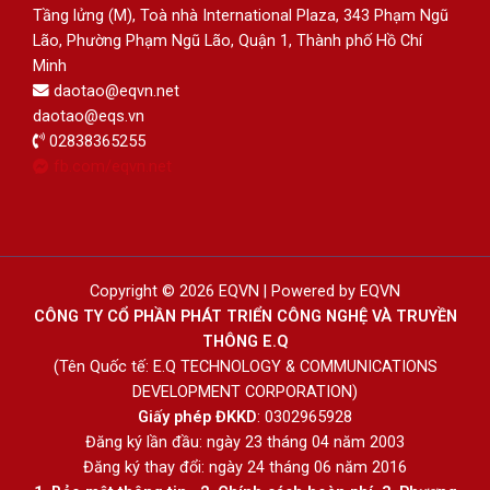
Tầng lửng (M), Toà nhà International Plaza, 343 Phạm Ngũ
Lão, Phường Phạm Ngũ Lão, Quận 1, Thành phố Hồ Chí
Minh
daotao@eqvn.net
daotao@eqs.vn
02838365255
fb.com/eqvn.net
Copyright © 2026 EQVN | Powered by EQVN
CÔNG TY CỔ PHẦN PHÁT TRIỂN CÔNG NGHỆ VÀ TRUYỀN
THÔNG E.Q
(Tên Quốc tế: E.Q TECHNOLOGY & COMMUNICATIONS
DEVELOPMENT CORPORATION)
Giấy phép ĐKKD
: 0302965928
Đăng ký lần đầu: ngày 23 tháng 04 năm 2003
Đăng ký thay đổi: ngày 24 tháng 06 năm 2016