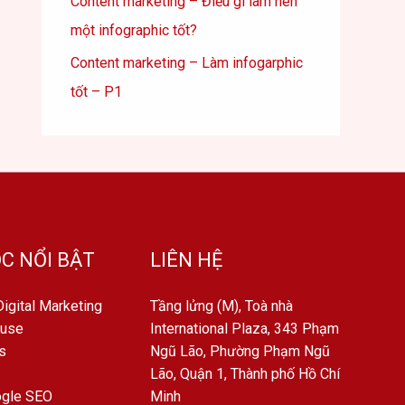
Content marketing – Điều gì làm nên
một infographic tốt?
Content marketing – Làm infogarphic
tốt – P1
C NỔI BẬT
LIÊN HỆ
igital Marketing
Tầng lửng (M), Toà nhà
ouse
International Plaza, 343 Phạm
s
Ngũ Lão, Phường Phạm Ngũ
Lão, Quận 1, Thành phố Hồ Chí
ogle SEO
Minh