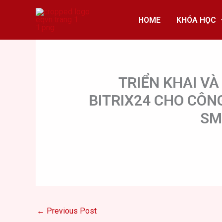
Skip
to
HOME
KHÓA HỌC
content
TRIỂN KHAI VÀ
BITRIX24 CHO CÔN
SM
←
Previous Post