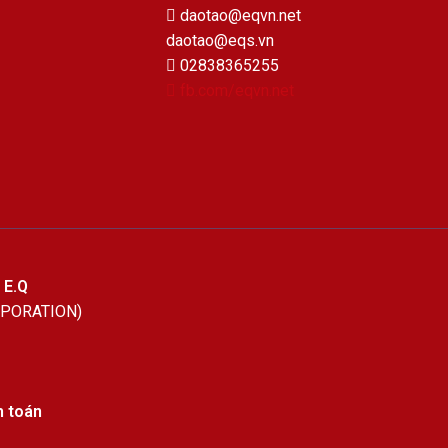
daotao@eqvn.net
daotao@eqs.vn
02838365255
fb.com/eqvn.net
 E.Q
RPORATION)
h toán