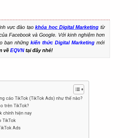
ĩnh vực đào tạo
khó
a
học Digital Marketing
từ
́c của Facebook và Google. Với kinh nghiệm hơn
o bạn những
kiến thức Digital
Marketing
mới
m về
EQVN
tại đây nhé!
ảng cáo TikTok (TikTok Ads) như thế nào?
o trên TikTok?
k chính hiện nay
o TikTok
TikTok Ads