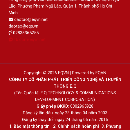
Lão, Phường Phạm Ngũ Lão, Quận 1, Thành phố Hồ Chí
Minh
daotao@eqvn.net
daotao@eqs.vn
02838365255
fb.com/eqvn.net
Copyright © 2026 EQVN | Powered by EQVN
CÔNG TY CỔ PHẦN PHÁT TRIỂN CÔNG NGHỆ VÀ TRUYỀN
THÔNG E.Q
(Tên Quốc tế: E.Q TECHNOLOGY & COMMUNICATIONS
DEVELOPMENT CORPORATION)
Giấy phép ĐKKD
: 0302965928
Đăng ký lần đầu: ngày 23 tháng 04 năm 2003
Đăng ký thay đổi: ngày 24 tháng 06 năm 2016
1.
Bảo mật thông tin
2.
Chính sách hoàn phí
3
.
Phương