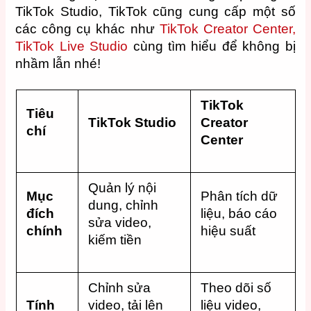
TikTok Studio, TikTok cũng cung cấp một số
các công cụ khác như
TikTok Creator Center,
TikTok Live Studio
cùng tìm hiểu để không bị
nhầm lẫn nhé!
TikTok
Tiêu
TikTok Studio
Creator
chí
Center
Quản lý nội
Mục
Phân tích dữ
dung, chỉnh
đích
liệu, báo cáo
sửa video,
chính
hiệu suất
kiếm tiền
Chỉnh sửa
Theo dõi số
Tính
video, tải lên
liệu video,