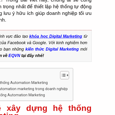
rọng nhất để thiết lập hệ thống tự động
 lưu ý hữu ích giúp doanh nghiệp tối ưu
nh.
ĩnh vực đào tạo
khó
a
học Digital Marketing
từ
́c của Facebook và Google. Với kinh nghiệm hơn
ho bạn những
kiến thức Digital
Marketing
mới
m về
EQVN
tại đây nhé!
 thống Automation Marketing
 automation marketing trong doanh nghiệp
hống Automation Marketing
ề xây dựng hệ thống