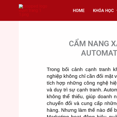
Skip
to
HOME
KHÓA HỌC
content
CẨM NANG X
AUTOMAT
Trong bối cảnh cạnh tranh kh
nghiệp không chỉ cần đối mặt v
tích hợp những công nghệ hiện
và duy trì sự cạnh tranh. Auto
không thể thiếu, giúp doanh ng
chuyển đổi và cung cấp những
hàng.
Nhưng làm thế nào để b
Marketing hoạt động hiệu quả