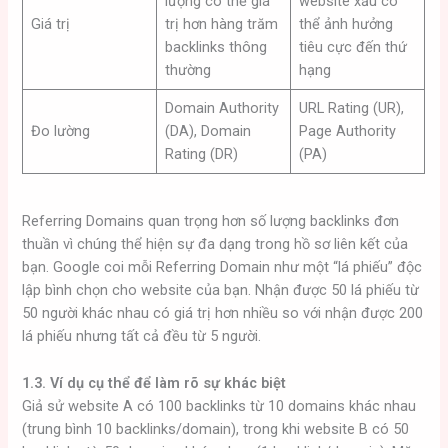
lượng có thể giá
website xấu có
Giá trị
trị hơn hàng trăm
thể ảnh hưởng
backlinks thông
tiêu cực đến thứ
thường
hạng
Domain Authority
URL Rating (UR),
Đo lường
(DA), Domain
Page Authority
Rating (DR)
(PA)
Referring Domains quan trọng hơn số lượng backlinks đơn
thuần vì chúng thể hiện sự đa dạng trong hồ sơ liên kết của
bạn. Google coi mỗi Referring Domain như một “lá phiếu” độc
lập bình chọn cho website của bạn. Nhận được 50 lá phiếu từ
50 người khác nhau có giá trị hơn nhiều so với nhận được 200
lá phiếu nhưng tất cả đều từ 5 người.
1.3. Ví dụ cụ thể để làm rõ sự khác biệt
Giả sử website A có 100 backlinks từ 10 domains khác nhau
(trung bình 10 backlinks/domain), trong khi website B có 50