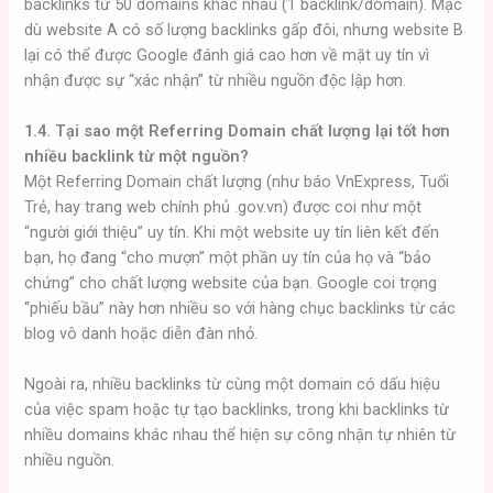
backlinks từ 50 domains khác nhau (1 backlink/domain). Mặc
dù website A có số lượng backlinks gấp đôi, nhưng website B
lại có thể được Google đánh giá cao hơn về mặt uy tín vì
nhận được sự “xác nhận” từ nhiều nguồn độc lập hơn.
1.4. Tại sao một Referring Domain chất lượng lại tốt hơn
nhiều backlink từ một nguồn?
Một Referring Domain chất lượng (như báo VnExpress, Tuổi
Trẻ, hay trang web chính phủ .gov.vn) được coi như một
“người giới thiệu” uy tín. Khi một website uy tín liên kết đến
bạn, họ đang “cho mượn” một phần uy tín của họ và “bảo
chứng” cho chất lượng website của bạn. Google coi trọng
“phiếu bầu” này hơn nhiều so với hàng chục backlinks từ các
blog vô danh hoặc diễn đàn nhỏ.
Ngoài ra, nhiều backlinks từ cùng một domain có dấu hiệu
của việc spam hoặc tự tạo backlinks, trong khi backlinks từ
nhiều domains khác nhau thể hiện sự công nhận tự nhiên từ
nhiều nguồn.