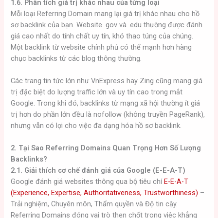
1.6. Phân tích giá trị khác nhau của từng loại
Mỗi loại Referring Domain mang lại giá trị khác nhau cho hồ
sơ backlink của bạn. Website .gov và .edu thường được đánh
giá cao nhất do tính chất uy tín, khó thao túng của chúng.
Một backlink từ website chính phủ có thể mạnh hơn hàng
chục backlinks từ các blog thông thường.
Các trang tin tức lớn như VnExpress hay Zing cũng mang giá
trị đặc biệt do lượng traffic lớn và uy tín cao trong mắt
Google. Trong khi đó, backlinks từ mạng xã hội thường ít giá
trị hơn do phần lớn đều là nofollow (không truyền PageRank),
nhưng vẫn có lợi cho việc đa dạng hóa hồ sơ backlink.
2. Tại Sao Referring Domains Quan Trọng Hơn Số Lượng
Backlinks?
2.1. Giải thích cơ chế đánh giá của Google (E-E-A-T)
Google đánh giá websites thông qua bộ tiêu chí
E-E-A-T
(Experience, Expertise, Authoritativeness, Trustworthiness)
–
Trải nghiệm, Chuyên môn, Thẩm quyền và Độ tin cậy.
Referring Domains đóng vai trò then chốt trong việc khẳng