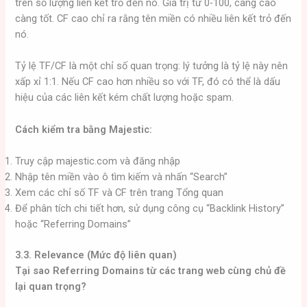
trên số lượng liên kết trỏ đến nó. Giá trị từ 0-100, càng cao
càng tốt. CF cao chỉ ra rằng tên miền có nhiều liên kết trỏ đến
nó.
Tỷ lệ TF/CF là một chỉ số quan trọng: lý tưởng là tỷ lệ này nên
xấp xỉ 1:1. Nếu CF cao hơn nhiều so với TF, đó có thể là dấu
hiệu của các liên kết kém chất lượng hoặc spam.
Cách kiểm tra bằng Majestic:
Truy cập majestic.com và đăng nhập
Nhập tên miền vào ô tìm kiếm và nhấn “Search”
Xem các chỉ số TF và CF trên trang Tổng quan
Để phân tích chi tiết hơn, sử dụng công cụ “Backlink History”
hoặc “Referring Domains”
3.3. Relevance (Mức độ liên quan)
Tại sao Referring Domains từ các trang web cùng chủ đề
lại quan trọng?