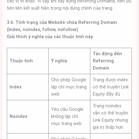
các vị trí khác. Vì vậy, khi xây dựng Referring Domains, nên ưu
tiên liên kết xuất hiện trong nội dung chính của trang.
3.6. Tình trạng của Website chứa Referring Domain
(Index, noindex, follow, nofollow)
Giải thích ý nghĩa của các thuộc tính này
Tác động đến
Thuộc tính
Ý nghĩa
Referring
Domain
Cho phép Google
Trang được index
Index
lập chỉ mục trang
có thể truyền Link
web
Equity đầy đủ
Trang noindex
Yêu cầu Google
vẫn có thể truyền
Noindex
không lập chỉ
Link Equity nhưng
mục trang web
giá trị thấp hơn
Cho phép Google