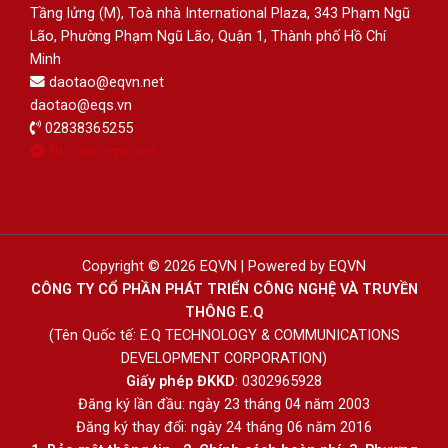
Tầng lửng (M), Toà nhà International Plaza, 343 Phạm Ngũ
Lão, Phường Phạm Ngũ Lão, Quận 1, Thành phố Hồ Chí
Minh
daotao@eqvn.net
daotao@eqs.vn
02838365255
fb.com/eqvn.net
Copyright © 2026 EQVN | Powered by EQVN
CÔNG TY CỔ PHẦN PHÁT TRIỂN CÔNG NGHỆ VÀ TRUYỀN
THÔNG E.Q
(Tên Quốc tế: E.Q TECHNOLOGY & COMMUNICATIONS
DEVELOPMENT CORPORATION)
Giấy phép ĐKKD
: 0302965928
Đăng ký lần đầu: ngày 23 tháng 04 năm 2003
Đăng ký thay đổi: ngày 24 tháng 06 năm 2016